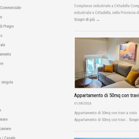
Complesso industriale a Cittadella Com
 Commerciale
industriale a Cittadella, nella Provincia d
io
Scopri di più →
di Pregio
no
ale
amento
re
 singola
Appartamento di 50mq con travi
01/08/2026
o
Appartamento di 50mq con travi a vista
amere
Appartamento di 50mq con travi...
Scopr
camere
o / Casale