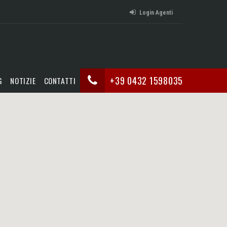
Login Agenti
+39 0432 1598035
G
NOTIZIE
CONTATTI