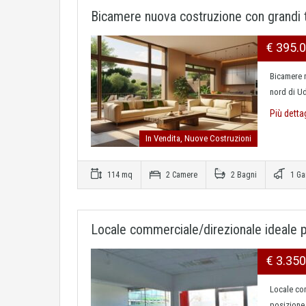
Bicamere nuova costruzione con grandi 
€ 395.
Bicamere 
nord di U
Più detta
In Vendita, Nuove Costruzioni
114 mq
2 Camere
2 Bagni
1 Ga
Locale commerciale/direzionale ideale pe
€ 3.35
Locale com
posizione 