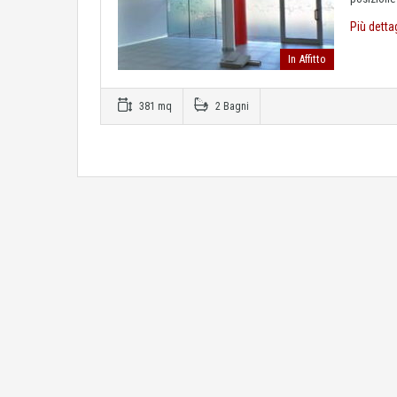
Più detta
In Affitto
381 mq
2 Bagni