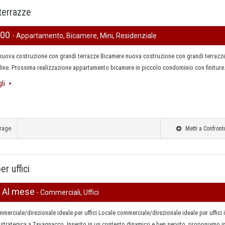
terrazze
000
- Appartamento, Bicamere, Mini, Residenziale
nuova costruzione con grandi terrazze Bicamere nuova costruzione con grandi terrazz
dine. Prossima realizzazione appartamento bicamere in piccolo condominio con finitur
gli
rage
Metti a Confront
r uffici
0 Al mese
- Commerciali, Uffici
merciale/direzionale ideale per uffici Locale commerciale/direzionale ideale per uffici 
strategica a Tavagnacco. Inserito in un contesto dinamico e ben servito, proponiamo i