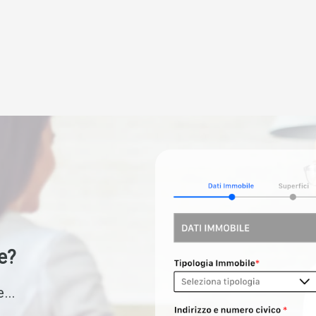
e?
...