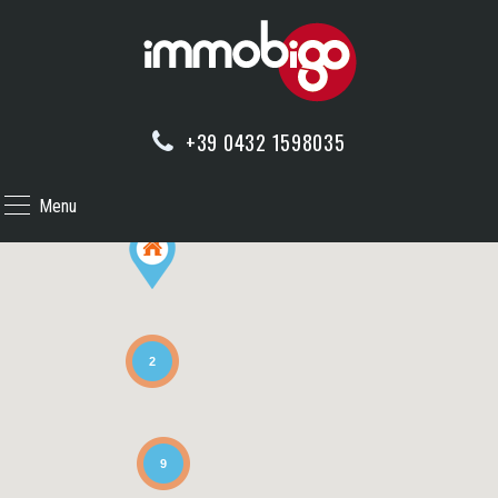
+39 0432 1598035
Menu
2
9