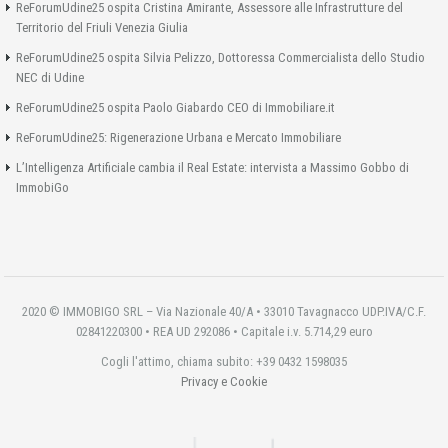
ReForumUdine25 ospita Cristina Amirante, Assessore alle Infrastrutture del
Territorio del Friuli Venezia Giulia
ReForumUdine25 ospita Silvia Pelizzo, Dottoressa Commercialista dello Studio
NEC di Udine
ReForumUdine25 ospita Paolo Giabardo CEO di Immobiliare.it
ReForumUdine25: Rigenerazione Urbana e Mercato Immobiliare
L’Intelligenza Artificiale cambia il Real Estate: intervista a Massimo Gobbo di
ImmobiGo
2020 © IMMOBIGO SRL – Via Nazionale 40/A • 33010 Tavagnacco UDP.IVA/C.F.
02841220300 • REA UD 292086 • Capitale i.v. 5.714,29 euro
Cogli l'attimo, chiama subito: +39 0432 1598035
Privacy e Cookie