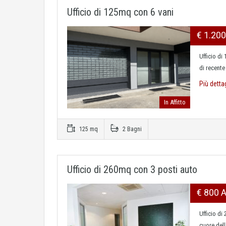
Ufficio di 125mq con 6 vani
€ 1.20
Ufficio di
di recente
Più detta
In Affitto
125 mq
2 Bagni
Ufficio di 260mq con 3 posti auto
€ 800 
Ufficio di
cuore dell