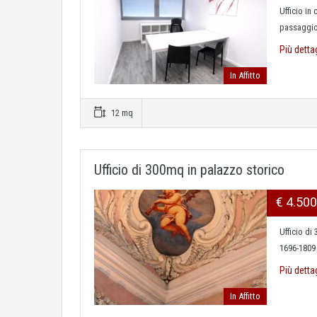
Ufficio in
passaggio 
Più detta
In Affitto
12 mq
Ufficio di 300mq in palazzo storico
€ 4.50
Ufficio di
1696-1809 
Più detta
In Affitto