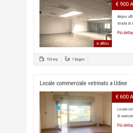
€ 900 
Ampio uff
strada di
Più detta
In Affitto
150 mq
1 Bagno
Locale commerciale vetrinato a Udine
€ 600 
Locale com
di semice
Più detta