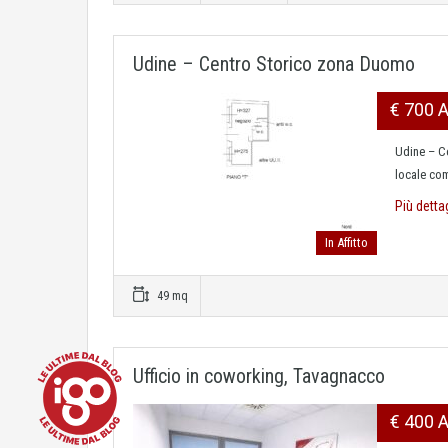
Udine – Centro Storico zona Duomo
€ 700 
Udine – C
locale com
Più detta
In Affitto
49 mq
Ufficio in coworking, Tavagnacco
€ 400 