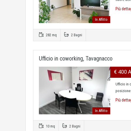
Più detta
In Affitto
282 mq
2 Bagni
Ufficio in coworking, Tavagnacco
€ 400 
Ufficio in
posizione 
Più detta
In Affitto
10 mq
2 Bagni