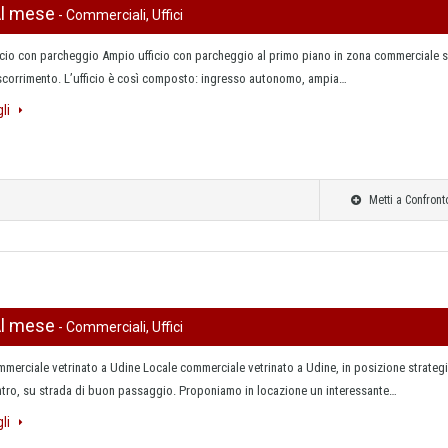
Al mese
- Commerciali, Uffici
icio con parcheggio Ampio ufficio con parcheggio al primo piano in zona commerciale 
 scorrimento. L’ufficio è così composto: ingresso autonomo, ampia…
gli
Metti a Confront
Al mese
- Commerciali, Uffici
merciale vetrinato a Udine Locale commerciale vetrinato a Udine, in posizione strateg
ntro, su strada di buon passaggio. Proponiamo in locazione un interessante…
gli