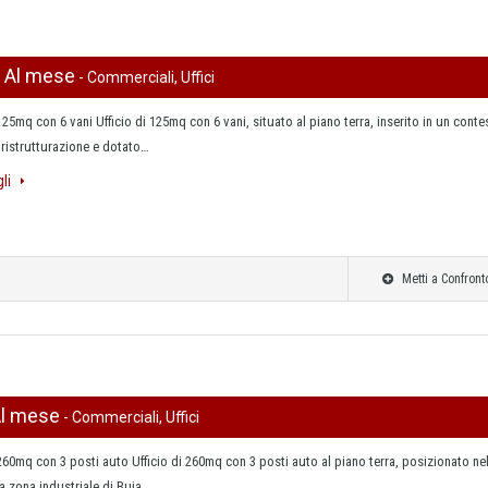
0 Al mese
- Commerciali, Uffici
 125mq con 6 vani Ufficio di 125mq con 6 vani, situato al piano terra, inserito in un conte
 ristrutturazione e dotato…
gli
Metti a Confront
Al mese
- Commerciali, Uffici
 260mq con 3 posti auto Ufficio di 260mq con 3 posti auto al piano terra, posizionato ne
a zona industriale di Buja…