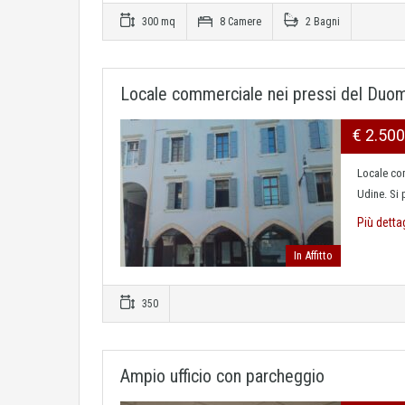
300 mq
8 Camere
2 Bagni
Locale commerciale nei pressi del Duom
€ 2.50
Locale co
Udine. Si
Più detta
In Affitto
350
Ampio ufficio con parcheggio