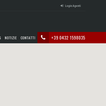
Login Agenti
+39 0432 1598035
G
NOTIZIE
CONTATTI