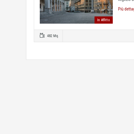
Più detta
In Affitto
482 Mq.