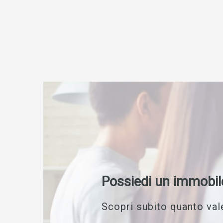
Possiedi un immobil
Scopri subito quanto vale