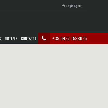
Login Agenti
+39 0432 1598035
G
NOTIZIE
CONTATTI