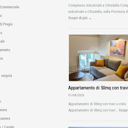
Complesso industriale a Cittadella Com
 Commerciale
industriale a Cittadella, nella Provincia d
io
Scopri di più →
di Pregio
no
ale
amento
re
 singola
Appartamento di 50mq con travi
01/08/2026
o
Appartamento di 50mq con travi a vista
amere
Appartamento di 50mq con travi...
Scopr
camere
o / Casale