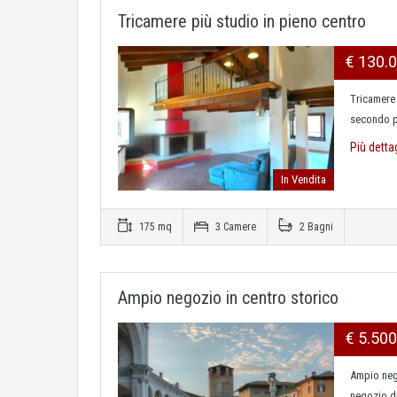
Tricamere più studio in pieno centro
€ 130.
Tricamere 
secondo pi
Più detta
In Vendita
175 mq
3 Camere
2 Bagni
Ampio negozio in centro storico
€ 5.50
Ampio nego
negozio di