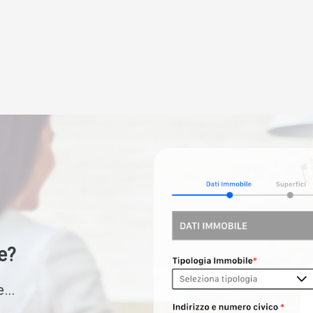
e?
...