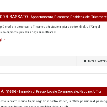
000 RIBASSATO
- Appartamento, Bicamere, Residenziale, Tricamere
più studio in pieno centro Tricamere più studio in pieno centro, di oltre 170mq al
ano di piccola palazzina degli anni ottanta di…
gli
Metti a Confront
0 Al mese
- Immobili di Pregio, Locale Commerciale, Negozio, Uffici
zio in centro storico Ampio negozio in centro storico, in ottima posizione di passagg
 grande metratura, con ampia superficie vetrinata e più…