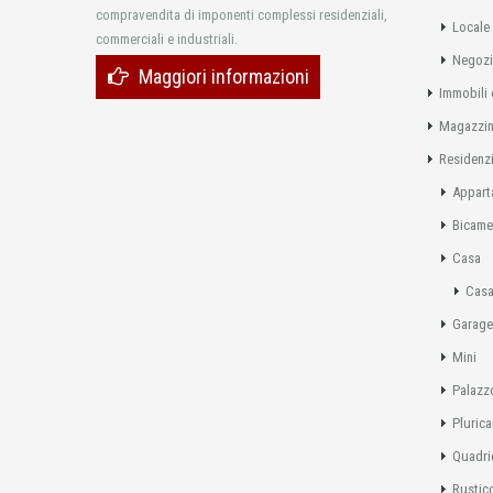
compravendita di imponenti complessi residenziali,
Locale
commerciali e industriali.
Negoz
Maggiori informazioni
Immobili 
Magazzi
Residenzi
Appart
Bicame
Casa
Casa
Garage
Mini
Palazz
Pluric
Quadri
Rustic