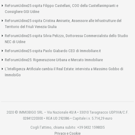
ReForumUdine25 ospita Filippo Castellani, COO della Castellanimpianti e
Consigliere GGI Udine
ReForumUdine25 ospita Cristina Amirante, Assessore alle Infrastrutture del
Territorio del Friuli Venezia Giulia
ReForumUdine25 ospita Silvia Pelizzo, Dottoressa Commercialista dello Studio
NEC di Udine
ReForumUdine25 ospita Paolo Giabardo CEO di Immobiliare.it
ReForumUdine25: Rigenerazione Urbana e Mercato Immobiliare
L’Intelligenza Artificiale cambia il Real Estate: intervista a Massimo Gobbo di
ImmobiGo
2020 © IMMOBIGO SRL – Via Nazionale 40/A • 33010 Tavagnacco UDP.IVA/C.F.
02841220300 • REA UD 292086 • Capitale i.v. 5.714,29 euro
Cogli l'attimo, chiama subito: +39 0432 1598035
Privacy e Cookie