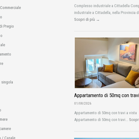
Complesso industriale a Cittadella Com
 Commerciale
industriale a Cittadella, nella Provincia d
io
Scopri di più →
di Pregio
no
ale
amento
re
 singola
Appartamento di 50mq con travi
01/08/2026
o
Appartamento di 50mq con travi a vista
amere
Appartamento di 50mq con travi...
Scopr
camere
o / Casale