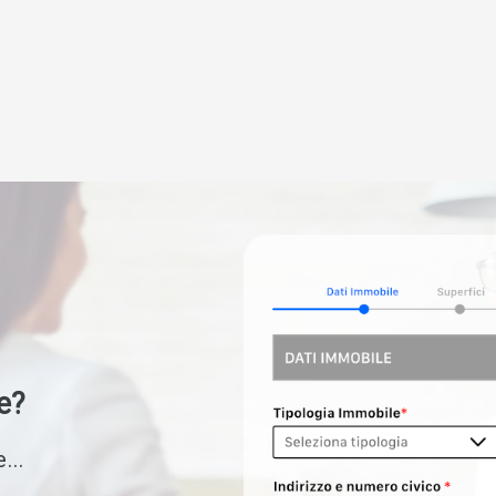
e?
...