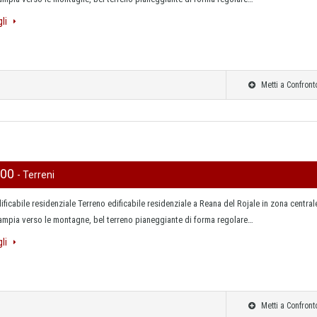
gli
Metti a Confront
000
- Terreni
ificabile residenziale Terreno edificabile residenziale a Reana del Rojale in zona central
ampia verso le montagne, bel terreno pianeggiante di forma regolare…
gli
Metti a Confront