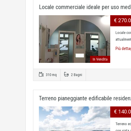
Locale commerciale ideale per uso med
€ 270.
Locale co
attualment
Più detta
In Vendita
310 mq
2 Bagni
Terreno pianeggiante edificabile residen
€ 140.
Terreno ed
con vista 