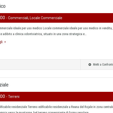
ico
000
- Commerciali, Locale Commerciale
mmerciale ideale per uso medico Locale commerciale ideale per uso medico in vendita,
e adibito a clinica odontoiatrica, situato in una zona strategica e…
gli
Metti a Confront
ziale
000
- Terreni
ificabile residenziale Terreno edificabile residenziale a Reana del Rojale in zona central
ampia verso le montagne, bel terreno pianeggiante di forma regolare…