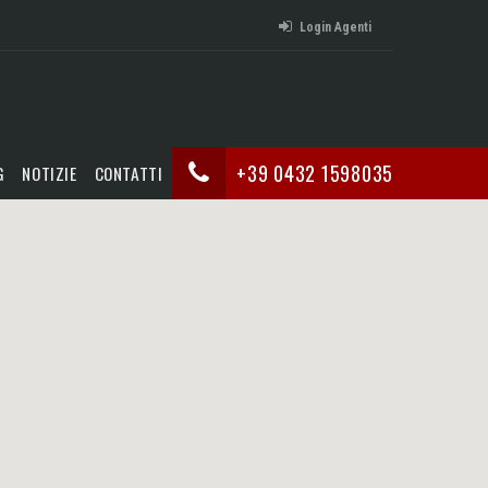
Login Agenti
+39 0432 1598035
G
NOTIZIE
CONTATTI