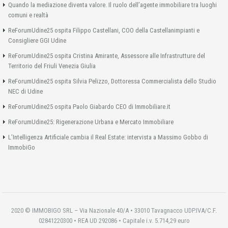
Quando la mediazione diventa valore. Il ruolo dell’agente immobiliare tra luoghi
comuni e realtà
ReForumUdine25 ospita Filippo Castellani, COO della Castellanimpianti e
Consigliere GGI Udine
ReForumUdine25 ospita Cristina Amirante, Assessore alle Infrastrutture del
Territorio del Friuli Venezia Giulia
ReForumUdine25 ospita Silvia Pelizzo, Dottoressa Commercialista dello Studio
NEC di Udine
ReForumUdine25 ospita Paolo Giabardo CEO di Immobiliare.it
ReForumUdine25: Rigenerazione Urbana e Mercato Immobiliare
L’Intelligenza Artificiale cambia il Real Estate: intervista a Massimo Gobbo di
ImmobiGo
2020 © IMMOBIGO SRL – Via Nazionale 40/A • 33010 Tavagnacco UDP.IVA/C.F.
02841220300 • REA UD 292086 • Capitale i.v. 5.714,29 euro