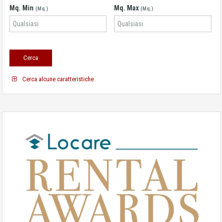
Mq. Min
Mq. Max
(Mq.)
(Mq.)
Cerca alcune caratteristiche