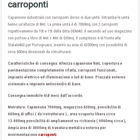
carroponti
Capannone industriale con carroponti diviso in due unità. Entrambe le unità
hanno un’altezza di 8mt. La prima unità è di 7000mq con 2 carroponti
rispettivamente da 10t e 15t della ditta DEMAG. Il secondo ad uso magazzino
con portoni a libro di 4mt x 4mt di 630mq. Il complesso è di fronte alla
Statale463 per Portogruaro, inserito su area di 42000mq con possibilità di
circa 600mq direzionali da ristrutturare.
Caratteristiche di consegna: Altezza capannone 8mt, copertura e
pavimentazione completamente rifatta, carroponti funzionati,
impianto elettrico ed illuminazione a led di base. Piazzale esterno
sistemato e impianto antincendio di base.
Consegna immobile 6\8 mesi dall’accordo.
Metrature: Capannone 7000mq, magazzino 630mq, possibilita di
600mq di uffici ( da ristrutturare ) , area scoperta libera circa
12.000mq possibilità di ampliamenot su richiesta ( 9000mq circa ),
Ampia area di 4000mq di travatura mettalica esterna per
movimentazione
carroponti