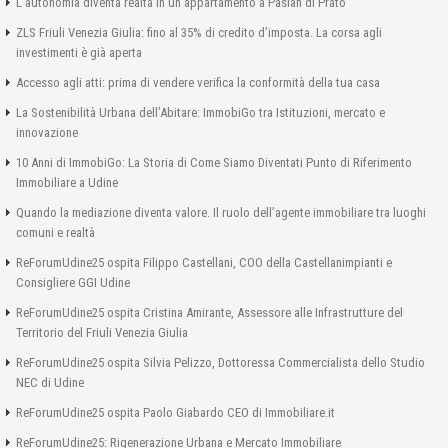
L’autonomia diventa realtà in un appartamento a Pasian di Prato
ZLS Friuli Venezia Giulia: fino al 35% di credito d’imposta. La corsa agli
investimenti è già aperta
Accesso agli atti: prima di vendere verifica la conformità della tua casa
La Sostenibilità Urbana dell’Abitare: ImmobiGo tra Istituzioni, mercato e
innovazione
10 Anni di ImmobiGo: La Storia di Come Siamo Diventati Punto di Riferimento
Immobiliare a Udine
Quando la mediazione diventa valore. Il ruolo dell’agente immobiliare tra luoghi
comuni e realtà
ReForumUdine25 ospita Filippo Castellani, COO della Castellanimpianti e
Consigliere GGI Udine
ReForumUdine25 ospita Cristina Amirante, Assessore alle Infrastrutture del
Territorio del Friuli Venezia Giulia
ReForumUdine25 ospita Silvia Pelizzo, Dottoressa Commercialista dello Studio
NEC di Udine
ReForumUdine25 ospita Paolo Giabardo CEO di Immobiliare.it
ReForumUdine25: Rigenerazione Urbana e Mercato Immobiliare