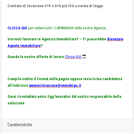
Contrato di locazione 9+9 o 6+6 più IVA a norma di legge
CLICCA QUI
per vedere tutti i CAPANNONI della nostra Agenzia.
Vorresti lavorare in Agenzia Immobiliare? – Ti piacerebbe
diventare
Agente Immobiliare
?
Guarda le nostre offerte di lavoro
Clicca QUI
Compila subito il format nella pagina oppure invia la tua candidatura
all’indirizzo
amministrazione@immobigo.it
Sarai ricontattato entro 2gg lavorativi dal nostro responsabile della
selezione
Caratteristiche