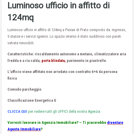
Luminoso ufficio in affitto di
124mq
Luminoso ufficio in affitto di 124mq a Pasian di Prato composto da: ingresso,
5 stanze e i servizi igienici. Lo spazio interno è stato suddiviso con pareti
vetrate rimovibili.
Caratteristiche: riscaldamento autonomo a metano, climatizzatore aria
fredda e a ria calda,
porta blindata,
pavimento in piastrelle.
L’ufficio viene affittato non arredato con contratto 6+6 da persona
fisica
Comodo parcheggio
Classificazione Energetica G
CLICCA QUI
per vedere tutti gli UFFICI della nostra Agenzia
Vorresti lavorare in Agenzia Immobiliare? – Ti piacerebbe
diventare
Agente Immobiliare
?