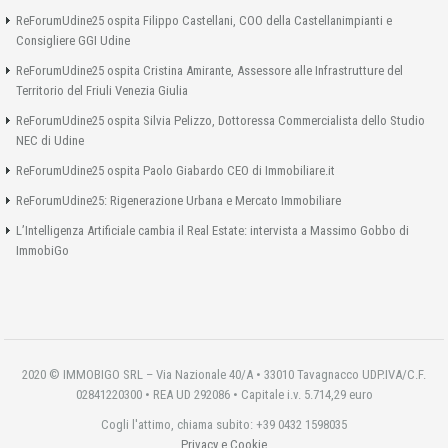
ReForumUdine25 ospita Filippo Castellani, COO della Castellanimpianti e
Consigliere GGI Udine
ReForumUdine25 ospita Cristina Amirante, Assessore alle Infrastrutture del
Territorio del Friuli Venezia Giulia
ReForumUdine25 ospita Silvia Pelizzo, Dottoressa Commercialista dello Studio
NEC di Udine
ReForumUdine25 ospita Paolo Giabardo CEO di Immobiliare.it
ReForumUdine25: Rigenerazione Urbana e Mercato Immobiliare
L’Intelligenza Artificiale cambia il Real Estate: intervista a Massimo Gobbo di
ImmobiGo
2020 © IMMOBIGO SRL – Via Nazionale 40/A • 33010 Tavagnacco UDP.IVA/C.F.
02841220300 • REA UD 292086 • Capitale i.v. 5.714,29 euro
Cogli l'attimo, chiama subito: +39 0432 1598035
Privacy e Cookie