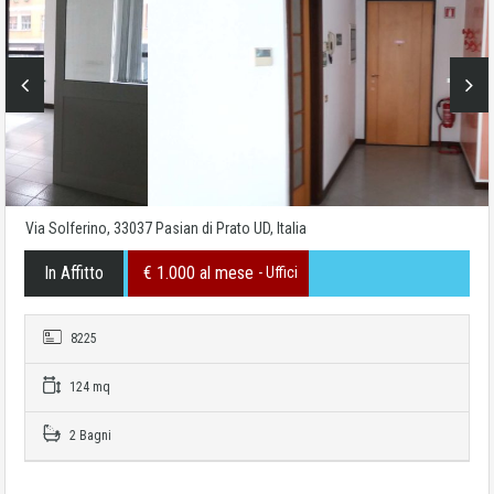
Via Solferino, 33037 Pasian di Prato UD, Italia
In Affitto
€ 1.000 al mese
- Uffici
8225
124 mq
2 Bagni