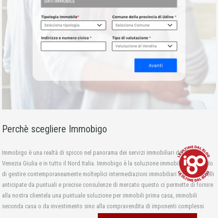
Perchè scegliere Immobigo
Immobigo è una realtà di spicco nel panorama dei servizi immobiliari del Friuli
Venezia Giulia e in tutto il Nord Italia. Immobigo è la soluzione immobiliare, in grado
di gestire contemporaneamente molteplici intermediazioni immobiliari a diversi livelli
anticipate da puntuali e precise consulenze di mercato questo ci permette di fornire
alla nostra clientela una puntuale soluzione per immobili prima casa, immobili
seconda casa o da investimento sino alla compravendita di imponenti complessi