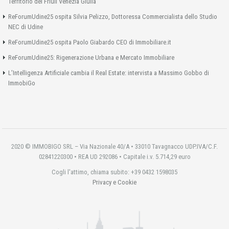
Territorio del Friuli Venezia Giulia
ReForumUdine25 ospita Silvia Pelizzo, Dottoressa Commercialista dello Studio
NEC di Udine
ReForumUdine25 ospita Paolo Giabardo CEO di Immobiliare.it
ReForumUdine25: Rigenerazione Urbana e Mercato Immobiliare
L’Intelligenza Artificiale cambia il Real Estate: intervista a Massimo Gobbo di
ImmobiGo
2020 © IMMOBIGO SRL – Via Nazionale 40/A • 33010 Tavagnacco UDP.IVA/C.F.
02841220300 • REA UD 292086 • Capitale i.v. 5.714,29 euro
Cogli l'attimo, chiama subito: +39 0432 1598035
Privacy e Cookie