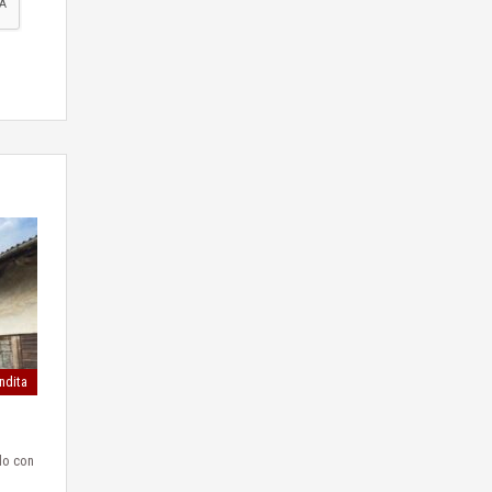
ndita
lo con