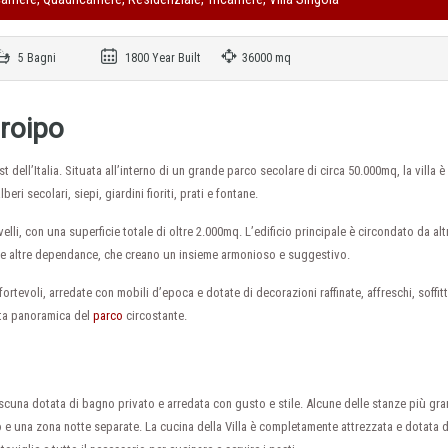
5 Bagni
1800 Year Built
36000 mq
droipo
st dell’Italia. Situata all’interno di un grande parco secolare di circa 50.000mq, la villa è
eri secolari, siepi, giardini fioriti, prati e fontane.
velli, con una superficie totale di oltre 2.000mq. L’edificio principale è circondato da alt
ia e altre dependance, che creano un insieme armonioso e suggestivo.
fortevoli, arredate con mobili d’epoca e dotate di decorazioni raffinate, affreschi, soffitt
sta panoramica del
parco
circostante.
scuna dotata di bagno privato e arredata con gusto e stile. Alcune delle stanze più gra
 una zona notte separate. La cucina della Villa è completamente attrezzata e dotata di 