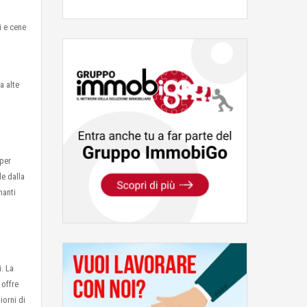
i e cene
a alte
 per
le dalla
nanti
. La
 offre
iorni di