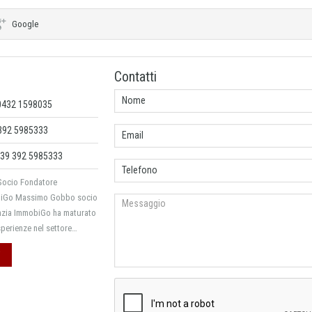
Google
Contatti
 0432 1598035
 392 5985333
39 392 5985333
Socio Fondatore
obiGo Massimo Gobbo socio
enzia ImmobiGo ha maturato
sperienze nel settore…
i