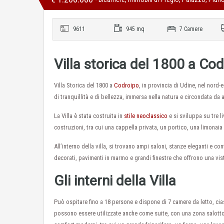
9611
945 mq
7 Camere
Villa storica del 1800 a Co
Villa Storica del 1800 a
Codroipo
, in provincia di Udine, nel nord-e
di tranquillità e di bellezza, immersa nella natura e circondata da alb
La Villa è stata costruita in
stile neoclassico
e si sviluppa su tre li
costruzioni, tra cui una cappella privata, un portico, una limona
All’interno della villa, si trovano ampi saloni, stanze eleganti e con
decorati, pavimenti in marmo e grandi finestre che offrono una vi
Gli interni della Villa
Può ospitare fino a 18 persone e dispone di 7 camere da letto, cia
possono essere utilizzate anche come suite, con una zona salotto e