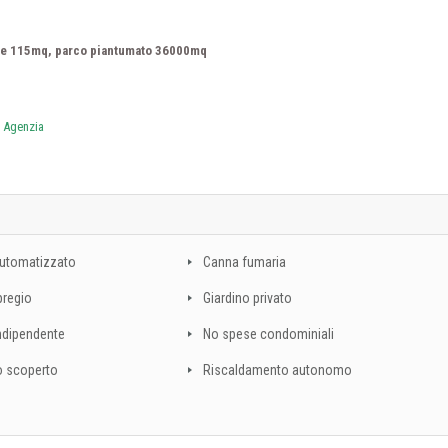
tode 115mq, parco piantumato 36000mq
a Agenzia
automatizzato
Canna fumaria
 pregio
Giardino privato
ndipendente
No spese condominiali
o scoperto
Riscaldamento autonomo