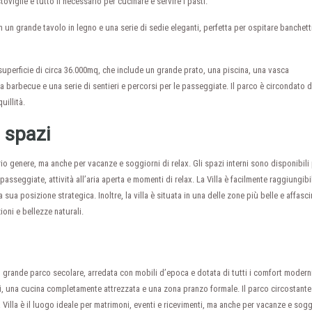
oviglie e tutto il necessario per cucinare e servire i pasti.
on un grande tavolo in legno e una serie di sedie eleganti, perfetta per ospitare banchett
a superficie di circa 36.000mq, che include un grande prato, una piscina, una vasca
rbecue e una serie di sentieri e percorsi per le passeggiate. Il parco è circondato d
uillità.
i spazi
rio genere, ma anche per vacanze e soggiorni di relax. Gli spazi interni sono disponibili
passeggiate, attività all’aria aperta e momenti di relax. La Villa è facilmente raggiungibi
a sua posizione strategica. Inoltre, la villa è situata in una delle zone più belle e affasci
zioni e bellezze naturali.
un grande parco secolare, arredata con mobili d’epoca e dotata di tutti i comfort moderni
ni, una cucina completamente attrezzata e una zona pranzo formale. Il parco circostante
a Villa è il luogo ideale per matrimoni, eventi e ricevimenti, ma anche per vacanze e sogg