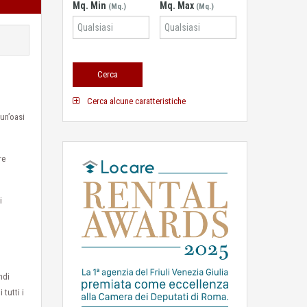
Mq. Min
Mq. Max
(Mq.)
(Mq.)
Cerca alcune caratteristiche
 un’oasi
re
i
ndi
tutti i