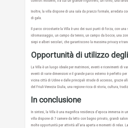
comfort moderni, tra cui un grande frigorifero, un forno, una lavast
Inoltre, la villa dispone di una sala da pranzo formale, arredata c
di gala.
Il parco circostante la Villa è uno dei suoi punti di forza, con un
idromassaggio, un campo da tennis, un campo da bocce, una zona ba
siepi e alberi secolari, che garantiscono la massima privacy e tranq
Opportunità di utilizzo degl
La Villa è un luogo ideale per matrimoni, eventi e ricevimenti di va
eventi di varie dimensioni e il grande parco esterno è perfetto per 
vicina città di Udine e dalle principali strade di accesso, grazie all
del Friuli-Venezia Giulia, una regione ricca di storia, cultura, tradi
In conclusione
In sintesi, la Villa è una magnifica residenza d’epoca immersa in 
villa dispone di 7 camere da letto con bagno privato, grandi salo
molte opportunità per attività all’aria aperta e momenti di relax. L