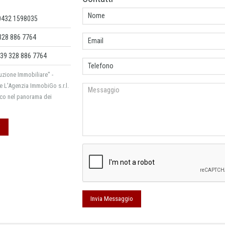
 0432 1598035
328 886 7764
39 328 886 7764
zione Immobiliare" -
e L'Agenzia ImmobiGo s.r.l.
cco nel panorama dei
i