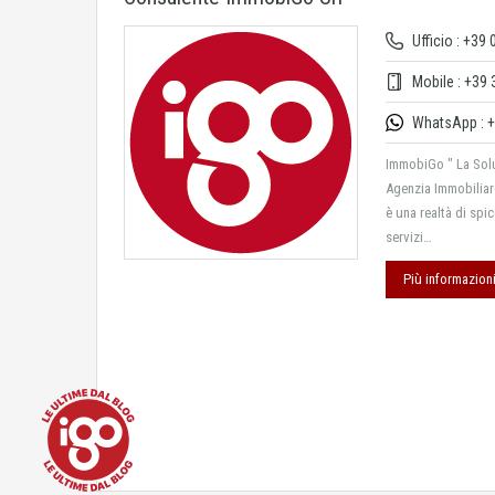
Ufficio : +39
Mobile : +39 
WhatsApp : +
ImmobiGo " La Solu
Agenzia Immobiliar
è una realtà di spi
servizi…
Più informazion