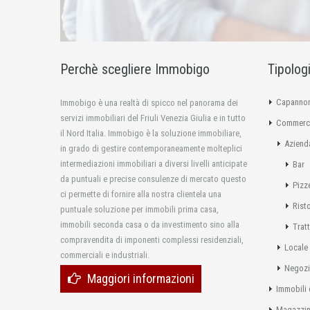
Perchè scegliere Immobigo
Tipolog
Capannon
Immobigo è una realtà di spicco nel panorama dei
servizi immobiliari del Friuli Venezia Giulia e in tutto
Commerci
il Nord Italia. Immobigo è la soluzione immobiliare,
Aziend
in grado di gestire contemporaneamente molteplici
intermediazioni immobiliari a diversi livelli anticipate
Bar
da puntuali e precise consulenze di mercato questo
Pizz
ci permette di fornire alla nostra clientela una
Rist
puntuale soluzione per immobili prima casa,
immobili seconda casa o da investimento sino alla
Tratt
compravendita di imponenti complessi residenziali,
Locale
commerciali e industriali.
Negoz
Maggiori informazioni
Immobili 
Magazzi