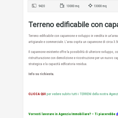
9420
13000 mq
13000 mq
Terreno edificabile con ca
Terreno edificabile con capannone e sviluppo in vendita in un’ar
artigianale e commerciale. L’area ospita un capannone di circa 3.5
Il capannone esistente offre la possibilità di ulteriore sviluppo, 
ristrutturazione con demolizione e ricostruzione per un nuovo ca
strategica e la capacità edficatoria residua.
Info su richiesta.
CLICCA QUI
per vedere subito tutti i TERRENI della nostra Agenzi
Vorresti lavorare in Agenzia Immobiliare? – Ti piacerebbe
d