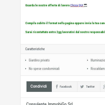
Guarda le nostre offerte di lavoro
Clicca QUI
Compila subito il format nella pagina oppure invia la tua can
Sarai ricontattato entro 2gg lavorativi dal nostro responsabi
Caratteristiche
Giardino privato
Illuminazi
No spese condominiali
Riscaldam
Condividi
Facebook
Twitter
Consulente ImmobiGo Srl