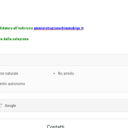
didatura all’indirizzo
amministrazione@immobigo.it
le della selezione
one naturale
No arredo
ento autonomo
Google
Contatti