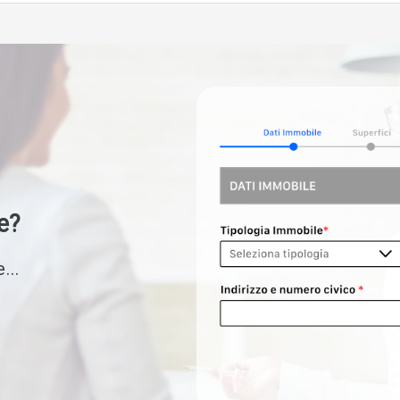
e?
...