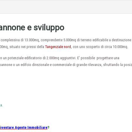
pannone e sviluppo
ea complessiva di 13.000mq, comprendente 5.000mq di terreno edificabile a destinazione
00mq, situato nei pressi della
Tangenziale nord
, con uno scoperto di circa 10.000mq.
con un potenziale edificatorio di 2.000mq aggiuntivi. E’ possibile progettare una
pannone o un edifcio direzionale e commerciale di grande rilevanza, sfruttando la posi
a.
iventare Agente Immobiliare
?