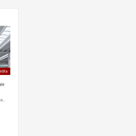
ndita
ale
 in…