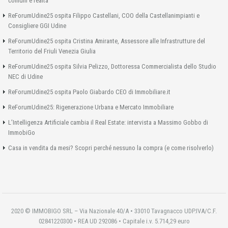
comuni e realtà
ReForumUdine25 ospita Filippo Castellani, COO della Castellanimpianti e
Consigliere GGI Udine
ReForumUdine25 ospita Cristina Amirante, Assessore alle Infrastrutture del
Territorio del Friuli Venezia Giulia
ReForumUdine25 ospita Silvia Pelizzo, Dottoressa Commercialista dello Studio
NEC di Udine
ReForumUdine25 ospita Paolo Giabardo CEO di Immobiliare.it
ReForumUdine25: Rigenerazione Urbana e Mercato Immobiliare
L’Intelligenza Artificiale cambia il Real Estate: intervista a Massimo Gobbo di
ImmobiGo
Casa in vendita da mesi? Scopri perché nessuno la compra (e come risolverlo)
2020 © IMMOBIGO SRL – Via Nazionale 40/A • 33010 Tavagnacco UDP.IVA/C.F.
02841220300 • REA UD 292086 • Capitale i.v. 5.714,29 euro