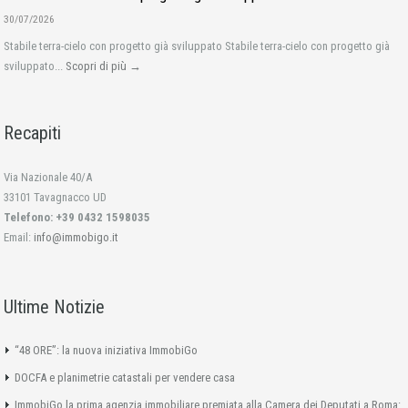
30/07/2026
Stabile terra-cielo con progetto già sviluppato Stabile terra-cielo con progetto già
sviluppato...
Scopri di più →
Recapiti
Via Nazionale 40/A
33101 Tavagnacco UD
Telefono: +39 0432 1598035
Email:
info@immobigo.it
Ultime Notizie
“48 ORE”: la nuova iniziativa ImmobiGo
DOCFA e planimetrie catastali per vendere casa
ImmobiGo la prima agenzia immobiliare premiata alla Camera dei Deputati a Roma: