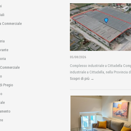
i
ali
a Commerciale
eria
orante
05/08/2026
oria
Complesso industriale a Cittadella Com
 Commerciale
industriale a Cittadella, nella Provincia d
io
Scopri di più →
di Pregio
no
ale
amento
re