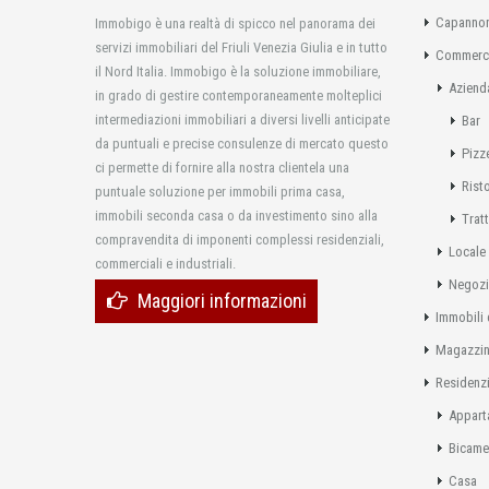
Capannon
Immobigo è una realtà di spicco nel panorama dei
servizi immobiliari del Friuli Venezia Giulia e in tutto
Commerci
il Nord Italia. Immobigo è la soluzione immobiliare,
Aziend
in grado di gestire contemporaneamente molteplici
intermediazioni immobiliari a diversi livelli anticipate
Bar
da puntuali e precise consulenze di mercato questo
Pizz
ci permette di fornire alla nostra clientela una
Rist
puntuale soluzione per immobili prima casa,
immobili seconda casa o da investimento sino alla
Tratt
compravendita di imponenti complessi residenziali,
Locale
commerciali e industriali.
Negoz
Maggiori informazioni
Immobili 
Magazzi
Residenzi
Appart
Bicame
Casa