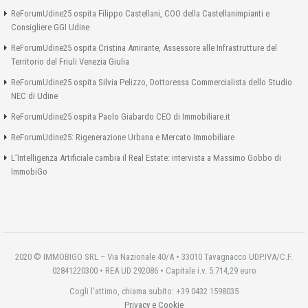
ReForumUdine25 ospita Filippo Castellani, COO della Castellanimpianti e
Consigliere GGI Udine
ReForumUdine25 ospita Cristina Amirante, Assessore alle Infrastrutture del
Territorio del Friuli Venezia Giulia
ReForumUdine25 ospita Silvia Pelizzo, Dottoressa Commercialista dello Studio
NEC di Udine
ReForumUdine25 ospita Paolo Giabardo CEO di Immobiliare.it
ReForumUdine25: Rigenerazione Urbana e Mercato Immobiliare
L’Intelligenza Artificiale cambia il Real Estate: intervista a Massimo Gobbo di
ImmobiGo
2020 © IMMOBIGO SRL – Via Nazionale 40/A • 33010 Tavagnacco UDP.IVA/C.F.
02841220300 • REA UD 292086 • Capitale i.v. 5.714,29 euro
Cogli l'attimo, chiama subito: +39 0432 1598035
Privacy e Cookie