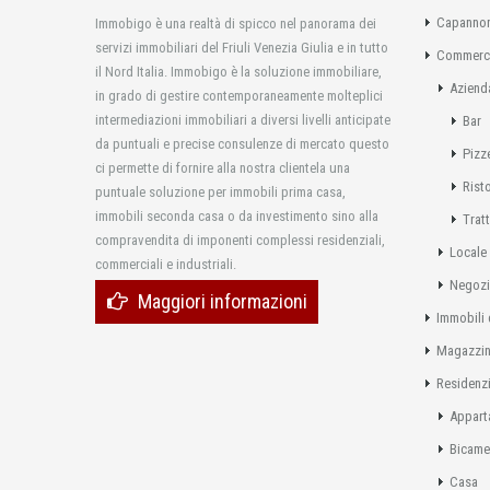
Capannon
Immobigo è una realtà di spicco nel panorama dei
servizi immobiliari del Friuli Venezia Giulia e in tutto
Commerci
il Nord Italia. Immobigo è la soluzione immobiliare,
Aziend
in grado di gestire contemporaneamente molteplici
intermediazioni immobiliari a diversi livelli anticipate
Bar
da puntuali e precise consulenze di mercato questo
Pizz
ci permette di fornire alla nostra clientela una
Rist
puntuale soluzione per immobili prima casa,
immobili seconda casa o da investimento sino alla
Tratt
compravendita di imponenti complessi residenziali,
Locale
commerciali e industriali.
Negoz
Maggiori informazioni
Immobili 
Magazzi
Residenzi
Appart
Bicame
Casa