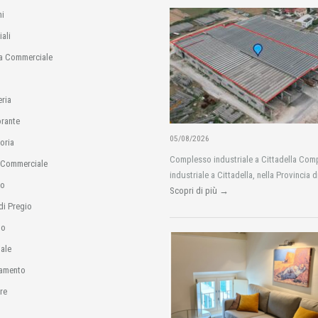
i
ali
a Commerciale
eria
orante
05/08/2026
oria
Complesso industriale a Cittadella Com
 Commerciale
industriale a Cittadella, nella Provincia d
io
Scopri di più →
di Pregio
no
ale
amento
re