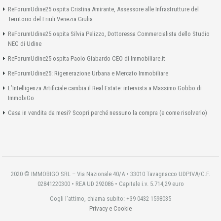
ReForumUdine25 ospita Cristina Amirante, Assessore alle Infrastrutture del
Territorio del Friuli Venezia Giulia
ReForumUdine25 ospita Silvia Pelizzo, Dottoressa Commercialista dello Studio
NEC di Udine
ReForumUdine25 ospita Paolo Giabardo CEO di Immobiliare.it
ReForumUdine25: Rigenerazione Urbana e Mercato Immobiliare
L’Intelligenza Artificiale cambia il Real Estate: intervista a Massimo Gobbo di
ImmobiGo
Casa in vendita da mesi? Scopri perché nessuno la compra (e come risolverlo)
2020 © IMMOBIGO SRL – Via Nazionale 40/A • 33010 Tavagnacco UDP.IVA/C.F.
02841220300 • REA UD 292086 • Capitale i.v. 5.714,29 euro
Cogli l'attimo, chiama subito: +39 0432 1598035
Privacy e Cookie