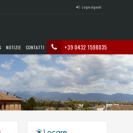
Login Agenti
+39 0432 1598035
G
NOTIZIE
CONTATTI
o