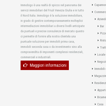
Capannon
Immobigo è una realtà di spicco nel panorama dei
servizi immobiliari del Friuli Venezia Giulia e in tutto
Commerci
il Nord Italia. Immobigo è la soluzione immobiliare,
Aziend
in grado di gestire contemporaneamente molteplici
intermediazioni immobiliari a diversi livelli anticipate
Bar
da puntuali e precise consulenze di mercato questo
Pizz
ci permette di fornire alla nostra clientela una
Rist
puntuale soluzione per immobili prima casa,
immobili seconda casa o da investimento sino alla
Tratt
compravendita di imponenti complessi residenziali,
Locale
commerciali e industriali.
Negoz
Maggiori informazioni
Immobili 
Magazzi
Residenzi
Appart
Bicame
Casa