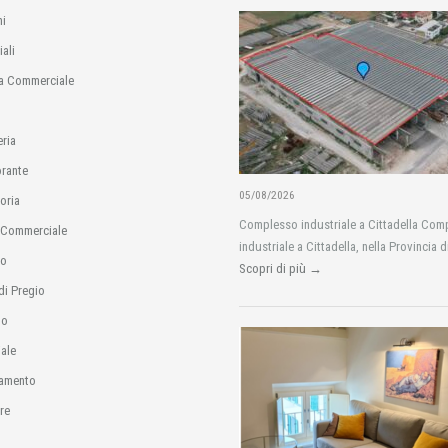
i
ali
a Commerciale
eria
orante
05/08/2026
oria
Complesso industriale a Cittadella Com
 Commerciale
industriale a Cittadella, nella Provincia d
io
Scopri di più →
di Pregio
no
ale
amento
re