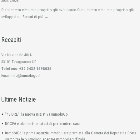
30/07/2026
Stabile terra-cielo con progetto già sviluppato Stabile terra-cielo con progetto già
sviluppato...
Scopri di più →
Recapiti
Via Nazionale 40/A
33101 Tavagnacco UD
Telefono: +39 0432 1598035
Email:
info@immobigo.it
Ultime Notizie
“48 ORE”: la nuova iniziativa ImmobiGo
DOCFA e planimetrie catastali per vendere casa
ImmobiGo la prima agenzia immobiliare premiata alla Camera dei Deputati a Roma:
siamo tra le 50 migliori agenzie immobiliari d’Italia