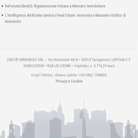
ReForumUdine25: Rigenerazione Urbana e Mercato Immobiliare
L’Intelligenza Artificiale cambia il Real Estate: intervista a Massimo Gobbo di
ImmobiGo
2020 © IMMOBIGO SRL – Via Nazionale 40/A • 33010 Tavagnacco UDP.IVA/C.F.
02841220300 • REA UD 292086 • Capitale i.v. 5.714,29 euro
Cogli l'attimo, chiama subito: +39 0432 1598035
Privacy e Cookie