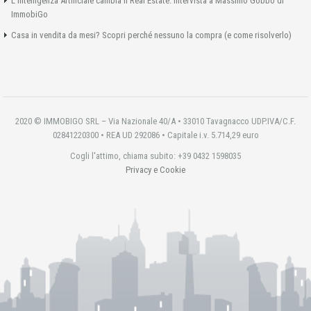
L’Intelligenza Artificiale cambia il Real Estate: intervista a Massimo Gobbo di
ImmobiGo
Casa in vendita da mesi? Scopri perché nessuno la compra (e come risolverlo)
2020 © IMMOBIGO SRL – Via Nazionale 40/A • 33010 Tavagnacco UDP.IVA/C.F.
02841220300 • REA UD 292086 • Capitale i.v. 5.714,29 euro
Cogli l'attimo, chiama subito: +39 0432 1598035
Privacy e Cookie