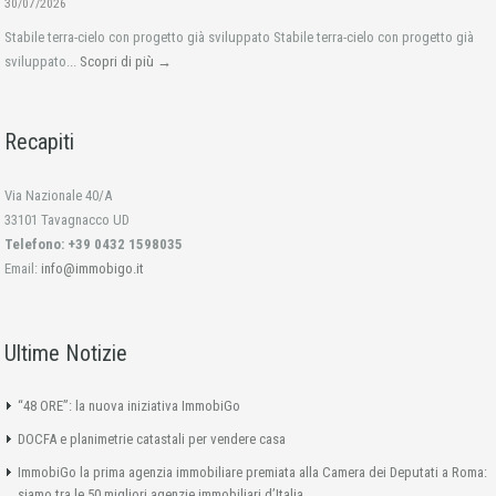
30/07/2026
Stabile terra-cielo con progetto già sviluppato Stabile terra-cielo con progetto già
sviluppato...
Scopri di più →
Recapiti
Via Nazionale 40/A
33101 Tavagnacco UD
Telefono: +39 0432 1598035
Email:
info@immobigo.it
Ultime Notizie
“48 ORE”: la nuova iniziativa ImmobiGo
DOCFA e planimetrie catastali per vendere casa
ImmobiGo la prima agenzia immobiliare premiata alla Camera dei Deputati a Roma:
siamo tra le 50 migliori agenzie immobiliari d’Italia