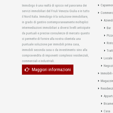
Capannon
Immobigo è una realtà di spicco nel panorama dei
servizi immobiliari del Friuli Venezia Giulia e in tutto
Commerci
il Nord Italia. Immobigo è la soluzione immobiliare,
Aziend
in grado di gestire contemporaneamente molteplici
intermediazioni immobiliari a diversi livelli anticipate
Bar
da puntuali e precise consulenze di mercato questo
Pizz
ci permette di fornire alla nostra clientela una
Rist
puntuale soluzione per immobili prima casa,
immobili seconda casa o da investimento sino alla
Tratt
compravendita di imponenti complessi residenziali,
Locale
commerciali e industriali.
Negoz
Maggiori informazioni
Immobili 
Magazzi
Residenzi
Appart
Bicame
Casa