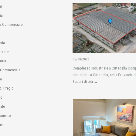
i
ali
a Commerciale
eria
orante
05/08/2026
oria
Complesso industriale a Cittadella Com
 Commerciale
industriale a Cittadella, nella Provincia d
io
Scopri di più →
di Pregio
no
ale
amento
re