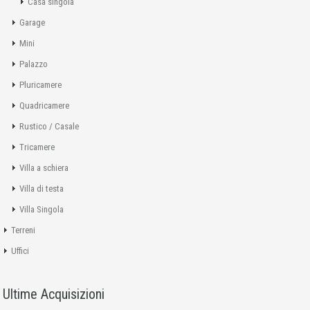
Casa singola
Garage
Mini
Palazzo
Pluricamere
Quadricamere
Rustico / Casale
Tricamere
Villa a schiera
Villa di testa
Villa Singola
Terreni
Uffici
Ultime Acquisizioni