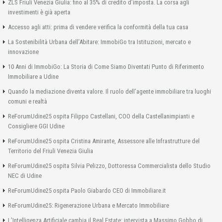
ZLS Friuli Venezia Giulia: fino al 35% di credito d’imposta. La corsa agli
investimenti è già aperta
Accesso agli atti: prima di vendere verifica la conformità della tua casa
La Sostenibilità Urbana dell’Abitare: ImmobiGo tra Istituzioni, mercato e
innovazione
10 Anni di ImmobiGo: La Storia di Come Siamo Diventati Punto di Riferimento
Immobiliare a Udine
Quando la mediazione diventa valore. Il ruolo dell’agente immobiliare tra luoghi
comuni e realtà
ReForumUdine25 ospita Filippo Castellani, COO della Castellanimpianti e
Consigliere GGI Udine
ReForumUdine25 ospita Cristina Amirante, Assessore alle Infrastrutture del
Territorio del Friuli Venezia Giulia
ReForumUdine25 ospita Silvia Pelizzo, Dottoressa Commercialista dello Studio
NEC di Udine
ReForumUdine25 ospita Paolo Giabardo CEO di Immobiliare.it
ReForumUdine25: Rigenerazione Urbana e Mercato Immobiliare
L’Intelligenza Artificiale cambia il Real Estate: intervista a Massimo Gobbo di