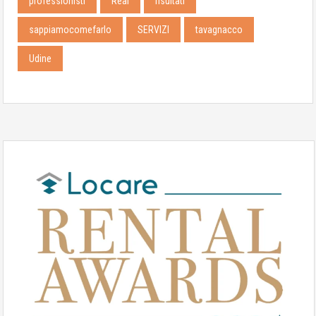
professionisti
Real
risultati
sappiamocomefarlo
SERVIZI
tavagnacco
Udine