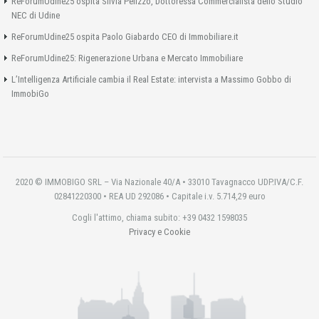
ReForumUdine25 ospita Silvia Pelizzo, Dottoressa Commercialista dello Studio
NEC di Udine
ReForumUdine25 ospita Paolo Giabardo CEO di Immobiliare.it
ReForumUdine25: Rigenerazione Urbana e Mercato Immobiliare
L’Intelligenza Artificiale cambia il Real Estate: intervista a Massimo Gobbo di
ImmobiGo
2020 © IMMOBIGO SRL – Via Nazionale 40/A • 33010 Tavagnacco UDP.IVA/C.F.
02841220300 • REA UD 292086 • Capitale i.v. 5.714,29 euro
Cogli l'attimo, chiama subito: +39 0432 1598035
Privacy e Cookie