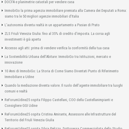
DOCFA e planimetrie catastali per vendere casa
ImmobiGo la prima agenzia immobiliare premiata alla Camera dei Deputati a Roma:
siamo tra le 50 migliori agenzie immobiliari d’Italia
L’autonomia diventa realtà in un appartamento a Pasian di Prato
ZLS Friuli Venezia Giulia: fino al 35% di credito d’imposta. La corsa agli
investimenti è già aperta
Accesso agli atti: prima di vendere verifica la conformità della tua casa
La Sostenibilità Urbana dell’Abitare: ImmobiGo tra Istituzioni, mercato e
innovazione
10 Anni di ImmobiGo: La Storia di Come Siamo Diventati Punto di Riferimento
Immobiliare a Udine
Quando la mediazione diventa valore. Il ruolo dell’agente immobiliare tra luoghi
comuni e realtà
ReForumUdine25 ospita Filippo Castellani, COO della Castellanimpianti e
Consigliere GGI Udine
ReForumUdine25 ospita Cristina Amirante, Assessore alle Infrastrutture del
Territorio del Friuli Venezia Giulia
ReForumUdine25 ospita Silvia Pelizzo, Dottoressa Commercialista dello Studio