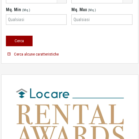
Mq. Min
Mq. Max
(Mq.)
(Mq.)
Cerca alcune caratteristiche