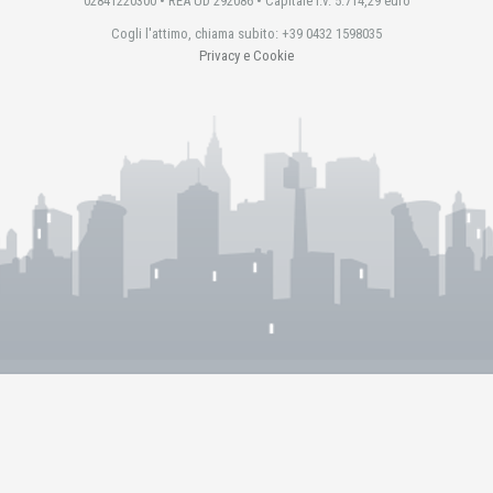
02841220300 • REA UD 292086 • Capitale i.v. 5.714,29 euro
Cogli l'attimo, chiama subito: +39 0432 1598035
Privacy e Cookie