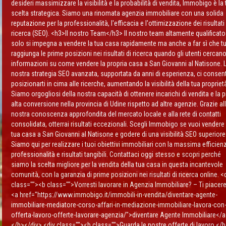
desideri massimizzare la visibilità e la probabilità di vendita, Immobigo è la 
scelta strategica. Siamo una rinomata agenzia immobiliare con una solida
reputazione per la professionalità, l'efficacia e l'ottimizzazione dei risultati 
ricerca (SEO). <h3>Il nostro Team</h3> Il nostro team altamente qualificat
solo si impegna a vendere la tua casa rapidamente ma anche a far sì che t
raggiunga le prime posizioni nei risultati di ricerca quando gli utenti cercan
informazioni su come vendere la propria casa a San Giovanni al Natisone. 
nostra strategia SEO avanzata, supportata da anni di esperienza, ci consent
posizionarti in cima alle ricerche, aumentando la visibilità della tua propriet
Siamo orgogliosi della nostra capacità di ottenere incarichi di vendita e la p
alta conversione nella provincia di Udine rispetto ad altre agenzie. Grazie al
nostra conoscenza approfondita del mercato locale e alla rete di contatti
consolidata, otterrai risultati eccezionali. Scegli Immobigo se vuoi vendere 
tua casa a San Giovanni al Natisone e godere di una visibilità SEO superiore
Siamo qui per realizzare i tuoi obiettivi immobiliari con la massima efficien
professionalità e risultati tangibili. Contattaci oggi stesso e scopri perché
siamo la scelta migliore per la vendita della tua casa in questa incantevole
comunità, con la garanzia di prime posizioni nei risultati di ricerca online. <
class=""><b class="">Vorresti lavorare in Agenzia Immobiliare? – Ti piacer
<a href="https://www.immobigo.it/immobili-in-vendita/diventare-agente-
immobiliare-mediatore-corso-affari-in-mediazione-immobiliare-lavora-con-
offerta-lavoro-offerte-lavorare-agenzia/">diventare Agente Immobiliare</
</b></div> <div class=""><b class="">Guarda le nostre offerte di lavoro </