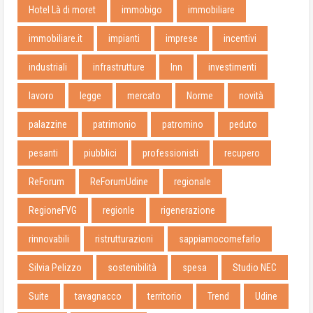
Hotel Là di moret
immobigo
immobiliare
immobiliare.it
impianti
imprese
incentivi
industriali
infrastrutture
Inn
investimenti
lavoro
legge
mercato
Norme
novità
palazzine
patrimonio
patromino
peduto
pesanti
piubblici
professionisti
recupero
ReForum
ReForumUdine
regionale
RegioneFVG
regionle
rigenerazione
rinnovabili
ristrutturazioni
sappiamocomefarlo
Silvia Pelizzo
sostenibilità
spesa
Studio NEC
Suite
tavagnacco
territorio
Trend
Udine