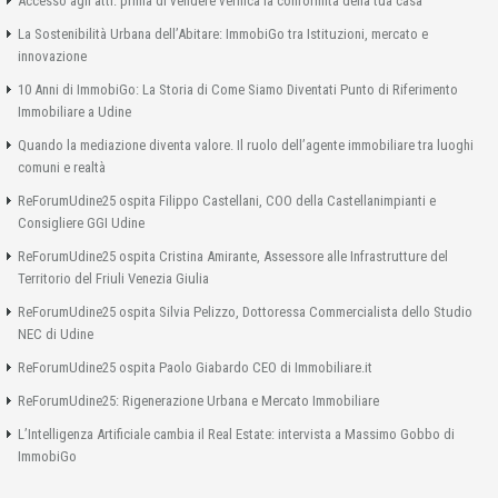
Accesso agli atti: prima di vendere verifica la conformità della tua casa
La Sostenibilità Urbana dell’Abitare: ImmobiGo tra Istituzioni, mercato e
innovazione
10 Anni di ImmobiGo: La Storia di Come Siamo Diventati Punto di Riferimento
Immobiliare a Udine
Quando la mediazione diventa valore. Il ruolo dell’agente immobiliare tra luoghi
comuni e realtà
ReForumUdine25 ospita Filippo Castellani, COO della Castellanimpianti e
Consigliere GGI Udine
ReForumUdine25 ospita Cristina Amirante, Assessore alle Infrastrutture del
Territorio del Friuli Venezia Giulia
ReForumUdine25 ospita Silvia Pelizzo, Dottoressa Commercialista dello Studio
NEC di Udine
ReForumUdine25 ospita Paolo Giabardo CEO di Immobiliare.it
ReForumUdine25: Rigenerazione Urbana e Mercato Immobiliare
L’Intelligenza Artificiale cambia il Real Estate: intervista a Massimo Gobbo di
ImmobiGo