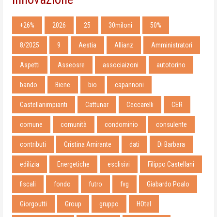
+26%
2026
25
30miloni
50%
8/2025
9
Aestia
Allianz
Amministratori
Aspetti
Asseosre
associaizoni
autotorino
bando
Biene
bio
capannoni
Castellanimpianti
Cattunar
Ceccarelli
CER
comune
comunità
condominio
consulente
contributi
Cristina Amirante
dati
Di Barbara
edilizia
Energetiche
esclisivi
Filippo Castellani
fiscali
fondo
futro
fvg
Giabardo Poalo
Giorgoutti
Group
gruppo
HOtel