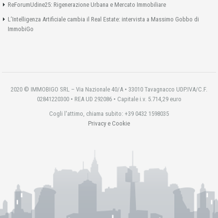
ReForumUdine25: Rigenerazione Urbana e Mercato Immobiliare
L’Intelligenza Artificiale cambia il Real Estate: intervista a Massimo Gobbo di
ImmobiGo
2020 © IMMOBIGO SRL – Via Nazionale 40/A • 33010 Tavagnacco UDP.IVA/C.F.
02841220300 • REA UD 292086 • Capitale i.v. 5.714,29 euro
Cogli l'attimo, chiama subito: +39 0432 1598035
Privacy e Cookie