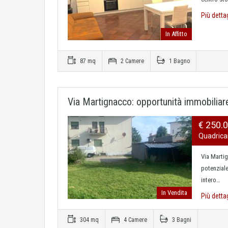
Più detta
In Affitto
87 mq
2 Camere
1 Bagno
Via Martignacco: opportunità immobiliar
€ 250.
Quadrica
Via Marti
potenziale
intero…
In Vendita
Più detta
304 mq
4 Camere
3 Bagni