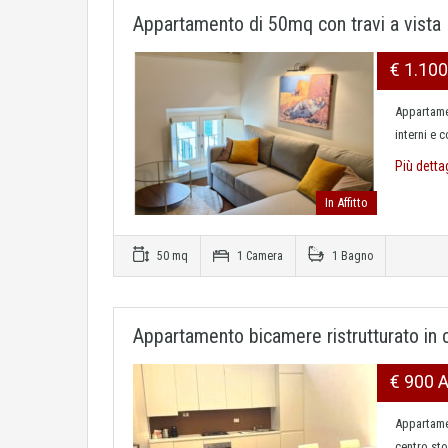
Appartamento di 50mq con travi a vista
€ 1.10
Appartamen
interni e 
Più detta
In Affitto
50 mq
1 Camera
1 Bagno
Appartamento bicamere ristrutturato in 
€ 900 
Appartamen
centro sto