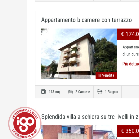
Appartamento bicamere con terrazzo
€ 174.
Appartame
di un cur
Più detta
In Vendita
113 mq
2 Camere
1 Bagno
Splendida villa a schiera su tre livelli i
€ 360.