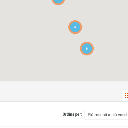
6
6
Ordina per: