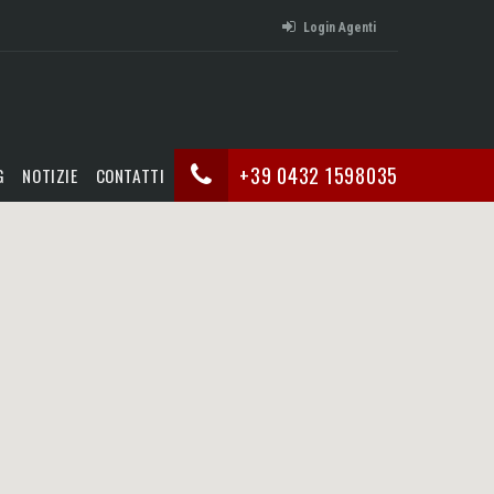
Login Agenti
+39 0432 1598035
G
NOTIZIE
CONTATTI