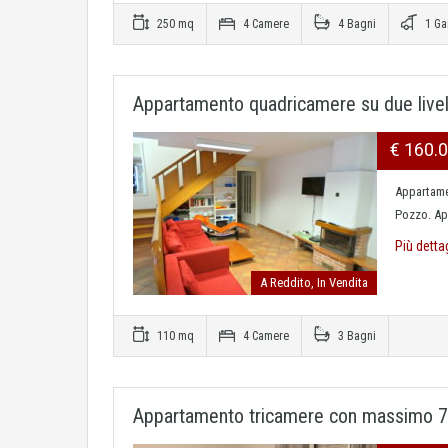
250 mq
4 Camere
4 Bagni
1 Ga
Appartamento quadricamere su due livel
€ 160.
Appartamen
Pozzo. Ap
Più detta
A Reddito, In Vendita
110 mq
4 Camere
3 Bagni
Appartamento tricamere con massimo 7 