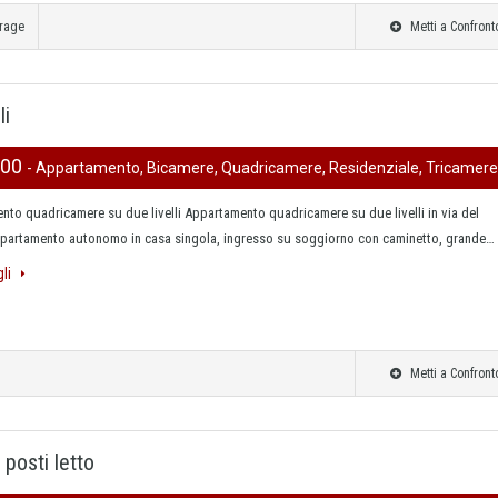
rage
Metti a Confront
li
000
- Appartamento, Bicamere, Quadricamere, Residenziale, Tricamere
to quadricamere su due livelli Appartamento quadricamere su due livelli in via del
partamento autonomo in casa singola, ingresso su soggiorno con caminetto, grande…
gli
Metti a Confront
posti letto