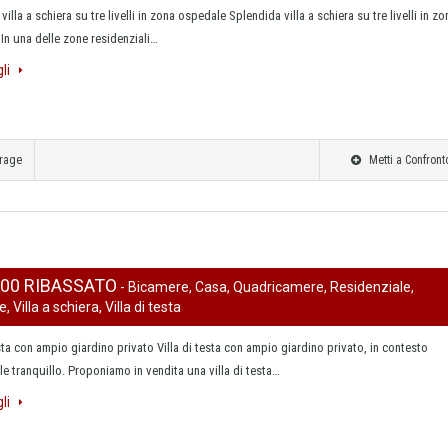
illa a schiera su tre livelli in zona ospedale Splendida villa a schiera su tre livelli in zo
In una delle zone residenziali…
gli
rage
Metti a Confront
000 RIBASSATO
- Bicamere, Casa, Quadricamere, Residenziale,
 Villa a schiera, Villa di testa
esta con ampio giardino privato Villa di testa con ampio giardino privato, in contesto
le tranquillo. Proponiamo in vendita una villa di testa…
gli