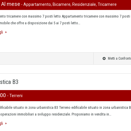
0 Al mese
- Appartamento, Bicamere, Residenziale, Tricamere
nto tricamere con massimo 7 posti letto Appartamento tricamere con massimo 7 posti
mmobile che offre a disposizione dai 5 ai 7 posti letto…
gli
Metti a Confront
istica B3
000
- Terreni
ificabile situato in zona urbanistica B3 Terreno edificabile situato in zona urbanistica B
 operazioni immobiliari a sviluppo residenziale. Proponiamo in vendita in…
gli