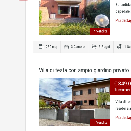
Splendida v
ospedale. 
Più detta
In Vendita
230 mq
3 Camere
3 Bagni
1 Ga
Villa di testa con ampio giardino privato
€ 349.
Tricamere,
Villa di t
residenzia
Più detta
In Vendita