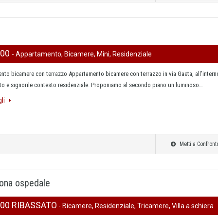
000
- Appartamento, Bicamere, Mini, Residenziale
nto bicamere con terrazzo Appartamento bicamere con terrazzo in via Gaeta, all’intern
ato e signorile contesto residenziale. Proponiamo al secondo piano un luminoso…
gli
Metti a Confront
n zona ospedale
000 RIBASSATO
- Bicamere, Residenziale, Tricamere, Villa a schiera