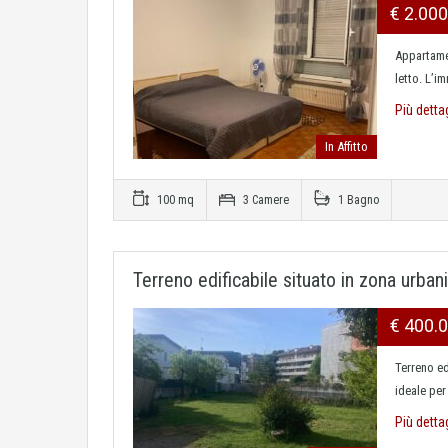
€ 2.00
Appartame
letto. L’i
Più detta
In Affitto
100 mq
3 Camere
1 Bagno
Terreno edificabile situato in zona urban
€ 400.
Terreno ed
ideale per
Più detta