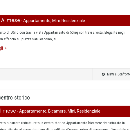
0 Al mese
- Appartamento, Mini, Residenziale
to di 50mq con travi a vista Appartamento di 50mq con travi a vista. Elegante negli
con affaccio su piazza San Giacomo, si…
gli
Metti a Confront
centro storico
Al mese
- Appartamento, Bicamere, Mini, Residenziale
to bicamere ristrutturato in centro storico Appartamento bicamere ristrutturato in
rico, situato al secondo piano di un edificio d’epoca, privo di ascensore. L’immobile s