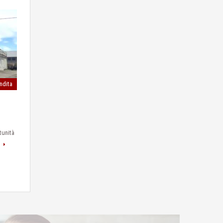
ndita
tunità
i