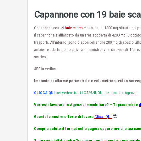
Capannone con 19 baie scar
Capannone con 19
baie carico
e scarico, di 1800 mq situato nei pr
Il capannone è affiancato da un’area scoperta di 4200 mq. È dotato
trasporti. All’interno, sono disponibili anche 200 mq di spazio uffi
ambiente adatto per le attività amministrative e direzionali. L’alt
scarico.
APE in verifica.
Impianto di allarme perimetrale e volumetrico, video sorvegl
CLICCA QUI
per vedere tutti i CAPANNONI della nostra Agenzia
Vorresti lavorare in Agenzia Immobiliare? – Ti piacerebbe
d
Guarda le nostre offerte di lavoro
Clicca QUI
Compila subito il format nella pagina oppure invia la tua can
Sarai ricontattato entro 2gg lavorativi dal nostro responsabi