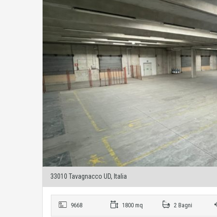
33010 Tavagnacco UD, Italia
9668
1800 mq
2 Bagni