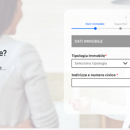
e?
...