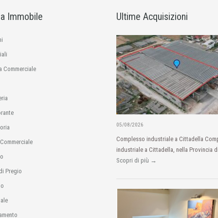
ia Immobile
Ultime Acquisizioni
i
ali
a Commerciale
eria
orante
05/08/2026
oria
Complesso industriale a Cittadella Com
 Commerciale
industriale a Cittadella, nella Provincia d
io
Scopri di più →
di Pregio
no
ale
amento