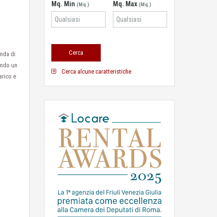
Mq. Min
Mq. Max
(Mq.)
(Mq.)
enda di
rendo un
Cerca alcune caratteristiche
arico e