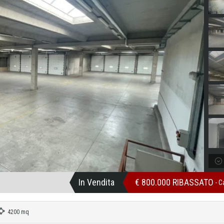
In Vendita
€ 800.000 RIBASSATO
- C
4200 mq