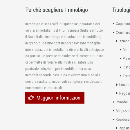
Perchè scegliere Immobigo
Tipolog
Capannon
Immobigo è una realtà di spicco nel panorama dei
servizi immobiliari del Friuli Venezia Giulia e in tutto
Commerci
il Nord Italia. Immobigo è la soluzione immobiliare,
Aziend
in grado di gestire contemporaneamente molteplici
intermediazioni immobiliari a diversi livelli anticipate
Bar
da puntuali e precise consulenze di mercato questo
Pizz
ci permette di fornire alla nostra clientela una
Rist
puntuale soluzione per immobili prima casa,
immobili seconda casa o da investimento sino alla
Tratt
compravendita di imponenti complessi residenziali,
Locale
commerciali e industriali.
Negoz
Maggiori informazioni
Immobili 
Magazzi
Residenzi
Appart