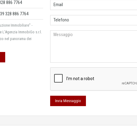
328 886 7764
39 328 886 7764
zione Immobiliare" -
e L'Agenzia ImmobiGo s.r.l.
cco nel panorama dei
i