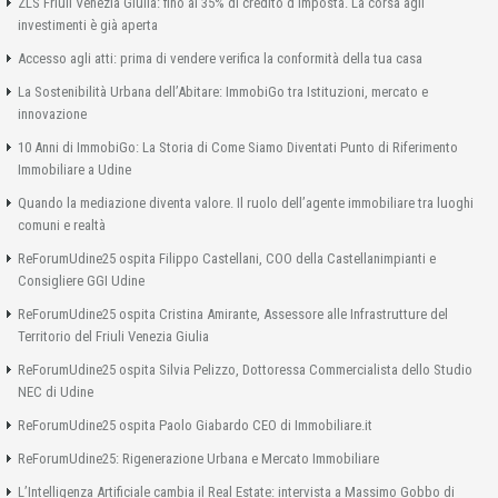
ZLS Friuli Venezia Giulia: fino al 35% di credito d’imposta. La corsa agli
investimenti è già aperta
Accesso agli atti: prima di vendere verifica la conformità della tua casa
La Sostenibilità Urbana dell’Abitare: ImmobiGo tra Istituzioni, mercato e
innovazione
10 Anni di ImmobiGo: La Storia di Come Siamo Diventati Punto di Riferimento
Immobiliare a Udine
Quando la mediazione diventa valore. Il ruolo dell’agente immobiliare tra luoghi
comuni e realtà
ReForumUdine25 ospita Filippo Castellani, COO della Castellanimpianti e
Consigliere GGI Udine
ReForumUdine25 ospita Cristina Amirante, Assessore alle Infrastrutture del
Territorio del Friuli Venezia Giulia
ReForumUdine25 ospita Silvia Pelizzo, Dottoressa Commercialista dello Studio
NEC di Udine
ReForumUdine25 ospita Paolo Giabardo CEO di Immobiliare.it
ReForumUdine25: Rigenerazione Urbana e Mercato Immobiliare
L’Intelligenza Artificiale cambia il Real Estate: intervista a Massimo Gobbo di