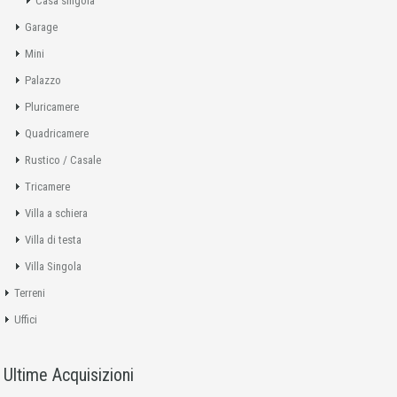
Casa singola
Garage
Mini
Palazzo
Pluricamere
Quadricamere
Rustico / Casale
Tricamere
Villa a schiera
Villa di testa
Villa Singola
Terreni
Uffici
Ultime Acquisizioni