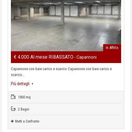
In Affitto
€ 4.000 Al mese RIBASSATO
- Capannoni
Capannone con baie carico e scarico Capannone con baie carico e
scarico…
Più dettagli
1800 mq
2 Bagni
Metti a Confronto