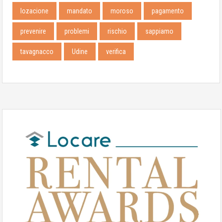
lozacione
mandato
moroso
pagamento
prevenire
problemi
rischio
sappiamo
tavagnacco
Udine
verifica