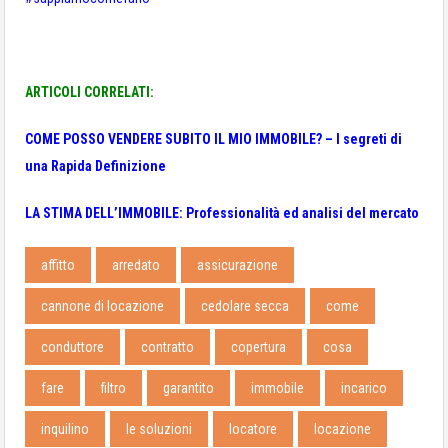
ARTICOLI CORRELATI:
COME POSSO VENDERE SUBITO IL MIO IMMOBILE? – I segreti di
una Rapida Definizione
LA STIMA DELL’IMMOBILE: Professionalità ed analisi del mercato
affitto
arredato
assicurazione
cannone di locazione
cedolare secca
come
conduttore
contratto
copertura
cosa
fare
filtro
garantito
immobile
incarico
inquilino
le soluzioni
locatore
locazione