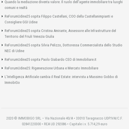
Quando la mediazione diventa valore. Il ruolo dell’agente immobiliare tra luoghi
comuni e realtà
ReForumUdine25 ospita Filippo Castellani, COO della Castellanimpianti e
Consigliere GGI Udine
ReForumUdine25 ospita Cristina Amirante, Assessore alle Infrastrutture del
Territorio del Friuli Venezia Giulia
ReForumUdine25 ospita Silvia Pelizzo, Dottoressa Commercialista dello Studio
NEC di Udine
ReForumUdine25 ospita Paolo Giabardo CEO di Immobiliare.it
ReForumUdine25: Rigenerazione Urbana e Mercato Immobiliare
L’Intelligenza Artificiale cambia il Real Estate: intervista a Massimo Gobbo di
ImmobiGo
2020 © IMMOBIGO SRL – Via Nazionale 40/A • 33010 Tavagnacco UDP.IVA/C.F.
02841220300 • REA UD 292086 • Capitale i.v. 5.714,29 euro