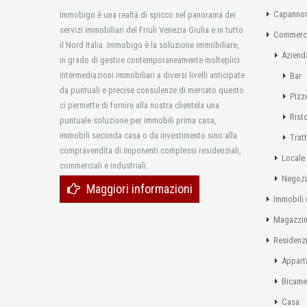
Capannon
Immobigo è una realtà di spicco nel panorama dei
servizi immobiliari del Friuli Venezia Giulia e in tutto
Commerci
il Nord Italia. Immobigo è la soluzione immobiliare,
Aziend
in grado di gestire contemporaneamente molteplici
intermediazioni immobiliari a diversi livelli anticipate
Bar
da puntuali e precise consulenze di mercato questo
Pizz
ci permette di fornire alla nostra clientela una
Rist
puntuale soluzione per immobili prima casa,
immobili seconda casa o da investimento sino alla
Tratt
compravendita di imponenti complessi residenziali,
Locale
commerciali e industriali.
Negoz
Maggiori informazioni
Immobili 
Magazzi
Residenzi
Appart
Bicame
Casa