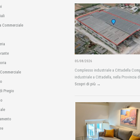
i
ali
a Commerciale
eria
orante
05/08/2026
oria
Complesso industriale a Cittadella Com
 Commerciale
industriale a Cittadella, nella Provincia d
io
Scopri di più →
di Pregio
no
ale
amento
re