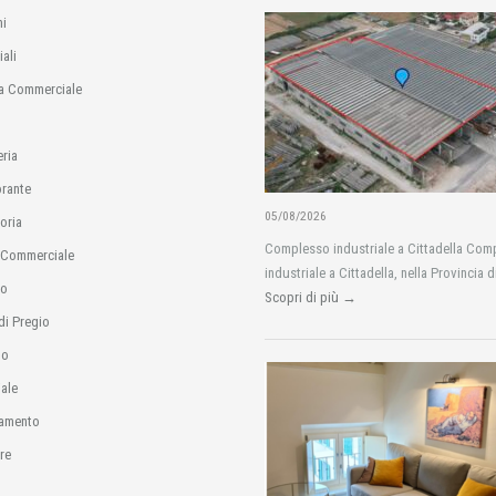
i
ali
a Commerciale
eria
orante
05/08/2026
oria
Complesso industriale a Cittadella Com
 Commerciale
industriale a Cittadella, nella Provincia d
io
Scopri di più →
di Pregio
no
ale
amento
re