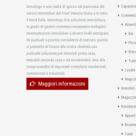
Capannon
Immobigo è una realtà di spicco nel panorama dei
servizi immobiliari del Friuli Venezia Giulia e in tutto
Commerci
il Nord Italia. Immobigo è la soluzione immobiliare,
Aziend
in grado di gestire contemporaneamente molteplici
intermediazioni immobiliari a diversi livelli anticipate
Bar
da puntuali e precise consulenze di mercato questo
Pizz
ci permette di fornire alla nostra clientela una
Rist
puntuale soluzione per immobili prima casa,
immobili seconda casa o da investimento sino alla
Tratt
compravendita di imponenti complessi residenziali,
Locale
commerciali e industriali.
Negoz
Maggiori informazioni
Immobili 
Magazzi
Residenzi
Appart
Bicame
Casa