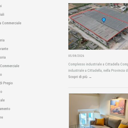
i
ali
a Commerciale
eria
orante
05/08/2026
oria
Complesso industriale a Cittadella Com
 Commerciale
industriale a Cittadella, nella Provincia d
io
Scopri di più →
di Pregio
no
ale
amento
re