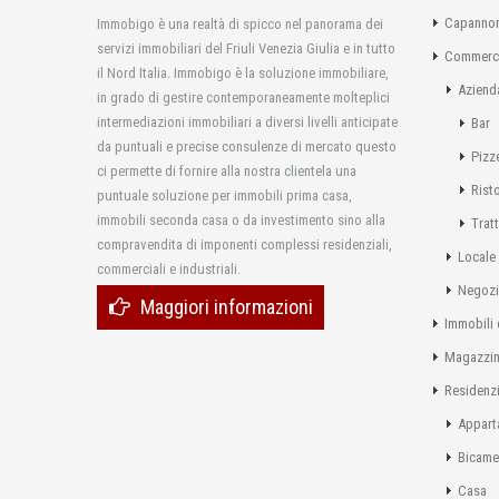
Capannon
Immobigo è una realtà di spicco nel panorama dei
servizi immobiliari del Friuli Venezia Giulia e in tutto
Commerci
il Nord Italia. Immobigo è la soluzione immobiliare,
Aziend
in grado di gestire contemporaneamente molteplici
intermediazioni immobiliari a diversi livelli anticipate
Bar
da puntuali e precise consulenze di mercato questo
Pizz
ci permette di fornire alla nostra clientela una
Rist
puntuale soluzione per immobili prima casa,
immobili seconda casa o da investimento sino alla
Tratt
compravendita di imponenti complessi residenziali,
Locale
commerciali e industriali.
Negoz
Maggiori informazioni
Immobili 
Magazzi
Residenzi
Appart
Bicame
Casa