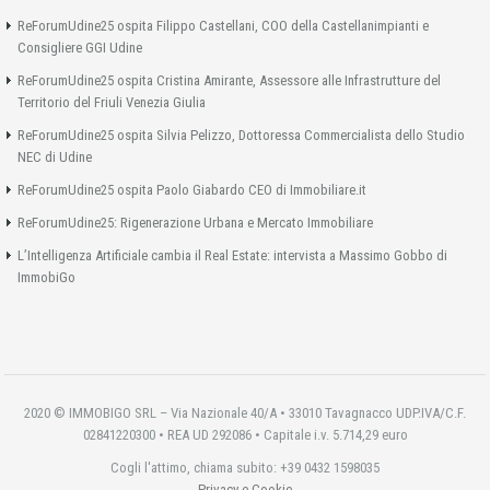
ReForumUdine25 ospita Filippo Castellani, COO della Castellanimpianti e
Consigliere GGI Udine
ReForumUdine25 ospita Cristina Amirante, Assessore alle Infrastrutture del
Territorio del Friuli Venezia Giulia
ReForumUdine25 ospita Silvia Pelizzo, Dottoressa Commercialista dello Studio
NEC di Udine
ReForumUdine25 ospita Paolo Giabardo CEO di Immobiliare.it
ReForumUdine25: Rigenerazione Urbana e Mercato Immobiliare
L’Intelligenza Artificiale cambia il Real Estate: intervista a Massimo Gobbo di
ImmobiGo
2020 © IMMOBIGO SRL – Via Nazionale 40/A • 33010 Tavagnacco UDP.IVA/C.F.
02841220300 • REA UD 292086 • Capitale i.v. 5.714,29 euro
Cogli l'attimo, chiama subito: +39 0432 1598035
Privacy e Cookie