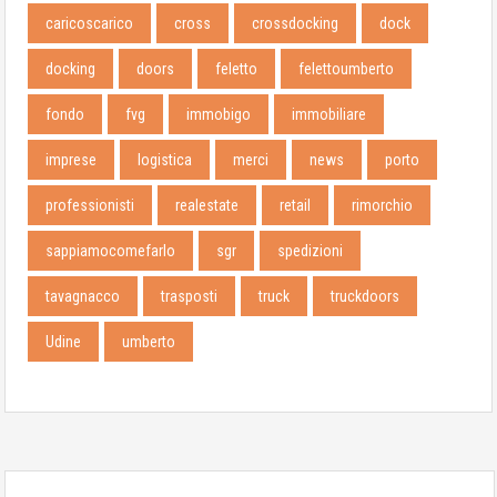
caricoscarico
cross
crossdocking
dock
docking
doors
feletto
felettoumberto
fondo
fvg
immobigo
immobiliare
imprese
logistica
merci
news
porto
professionisti
realestate
retail
rimorchio
sappiamocomefarlo
sgr
spedizioni
tavagnacco
trasposti
truck
truckdoors
Udine
umberto