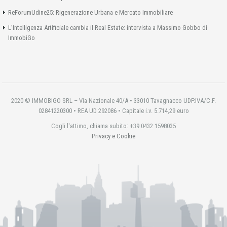
ReForumUdine25: Rigenerazione Urbana e Mercato Immobiliare
L’Intelligenza Artificiale cambia il Real Estate: intervista a Massimo Gobbo di
ImmobiGo
2020 © IMMOBIGO SRL – Via Nazionale 40/A • 33010 Tavagnacco UDP.IVA/C.F.
02841220300 • REA UD 292086 • Capitale i.v. 5.714,29 euro
Cogli l'attimo, chiama subito: +39 0432 1598035
Privacy e Cookie