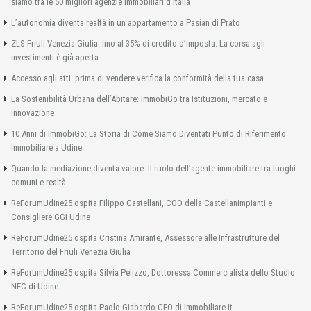
siamo tra le 50 migliori agenzie immobiliari d’Italia
L’autonomia diventa realtà in un appartamento a Pasian di Prato
ZLS Friuli Venezia Giulia: fino al 35% di credito d’imposta. La corsa agli
investimenti è già aperta
Accesso agli atti: prima di vendere verifica la conformità della tua casa
La Sostenibilità Urbana dell’Abitare: ImmobiGo tra Istituzioni, mercato e
innovazione
10 Anni di ImmobiGo: La Storia di Come Siamo Diventati Punto di Riferimento
Immobiliare a Udine
Quando la mediazione diventa valore. Il ruolo dell’agente immobiliare tra luoghi
comuni e realtà
ReForumUdine25 ospita Filippo Castellani, COO della Castellanimpianti e
Consigliere GGI Udine
ReForumUdine25 ospita Cristina Amirante, Assessore alle Infrastrutture del
Territorio del Friuli Venezia Giulia
ReForumUdine25 ospita Silvia Pelizzo, Dottoressa Commercialista dello Studio
NEC di Udine
ReForumUdine25 ospita Paolo Giabardo CEO di Immobiliare.it