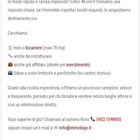
in modo rapido e senza imprevisti? Entro 48 ore ti forniamo una
risposta chiara: se l’immobile rispetta i nostri requisiti, lo acquistiamo
direttamente noi.
Cerchiamo:
mini o
bicamere
(max 70 mq)
anche da ristrutturare
anche già affittato (ideale per
investimento
)
Udine e zone limitrofe o periferiche (no centro storico)
Grazie alla nostra esperienza, offriamo un processo semplice, veloce
e trasparente, pensato per chi desidera vendere senza lunghe attese e
con un interlocutore diretto.
Vuoi saperne di più? Chiamaci al numero fisso
0432 1598035
oppure inviaci un’e-mail a
info@immobigo.it