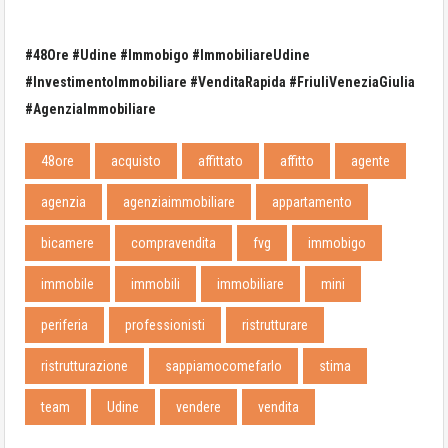
#48Ore #Udine #Immobigo #ImmobiliareUdine
#InvestimentoImmobiliare #VenditaRapida #FriuliVeneziaGiulia
#AgenziaImmobiliare
48ore
acquisto
affittato
affitto
agente
agenzia
agenziaimmobiliare
appartamento
bicamere
compravendita
fvg
immobigo
immobile
immobili
immobiliare
mini
periferia
professionisti
ristrutturare
ristrutturazione
sappiamocomefarlo
stima
team
Udine
vendere
vendita