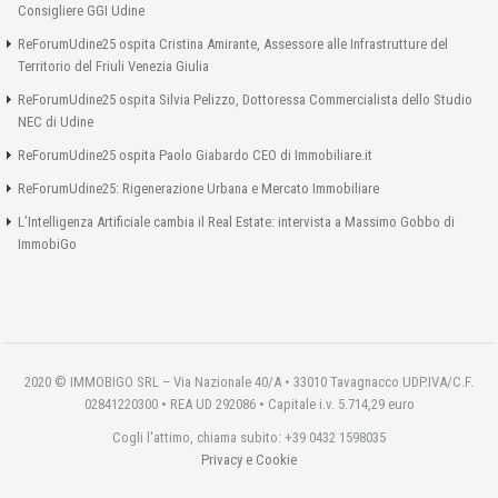
Consigliere GGI Udine
ReForumUdine25 ospita Cristina Amirante, Assessore alle Infrastrutture del
Territorio del Friuli Venezia Giulia
ReForumUdine25 ospita Silvia Pelizzo, Dottoressa Commercialista dello Studio
NEC di Udine
ReForumUdine25 ospita Paolo Giabardo CEO di Immobiliare.it
ReForumUdine25: Rigenerazione Urbana e Mercato Immobiliare
L’Intelligenza Artificiale cambia il Real Estate: intervista a Massimo Gobbo di
ImmobiGo
2020 © IMMOBIGO SRL – Via Nazionale 40/A • 33010 Tavagnacco UDP.IVA/C.F.
02841220300 • REA UD 292086 • Capitale i.v. 5.714,29 euro
Cogli l'attimo, chiama subito: +39 0432 1598035
Privacy e Cookie