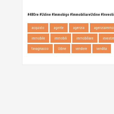
#48Ore #Udine #Immobigo #ImmobiliareUdine #Investim
acquisto
agente
agenzia
agenziaimmob
immobile
immobili
immobiliare
investi
tavagnacco
Udine
vendere
vendita