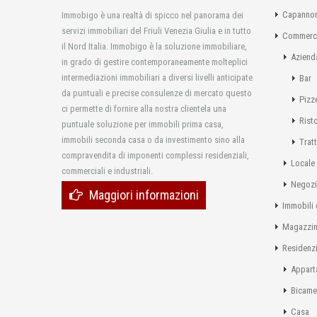
Capannon
Immobigo è una realtà di spicco nel panorama dei
servizi immobiliari del Friuli Venezia Giulia e in tutto
Commerci
il Nord Italia. Immobigo è la soluzione immobiliare,
Aziend
in grado di gestire contemporaneamente molteplici
intermediazioni immobiliari a diversi livelli anticipate
Bar
da puntuali e precise consulenze di mercato questo
Pizz
ci permette di fornire alla nostra clientela una
Rist
puntuale soluzione per immobili prima casa,
immobili seconda casa o da investimento sino alla
Tratt
compravendita di imponenti complessi residenziali,
Locale
commerciali e industriali.
Negoz
Maggiori informazioni
Immobili 
Magazzi
Residenzi
Appart
Bicame
Casa