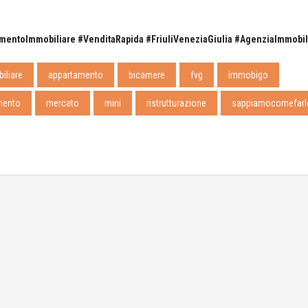
entoImmobiliare #VenditaRapida #FriuliVeneziaGiulia #AgenziaImmobil
iliare
appartamento
bicamere
fvg
immobigo
mento
mercato
mini
ristrutturazione
sappiamocomefarl