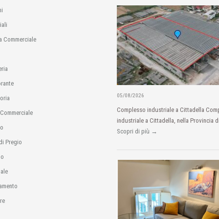
i
ali
a Commerciale
eria
orante
05/08/2026
oria
Complesso industriale a Cittadella Com
 Commerciale
industriale a Cittadella, nella Provincia d
io
Scopri di più →
di Pregio
no
ale
amento
re