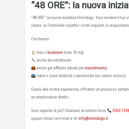
“48 ORE”: la nuova inizi
“48 ORE”: la nuova iniziativa Immobigo: Vuoi vendere il tuo 
chiara: se l’immobile rispetta i nostri requisiti, lo acquistia
Cerchiamo:
mini o
bicamere
(max 70 mq)
anche da ristrutturare
anche già affittato (ideale per
investimento
)
Udine e zone limitrofe o periferiche (no centro storico)
Grazie alla nostra esperienza, offriamo un processo sempli
un interlocutore diretto.
Vuoi saperne di più? Chiamaci al numero fisso
0432 159
oppure inviaci un’e-mail a
info@immobigo.it