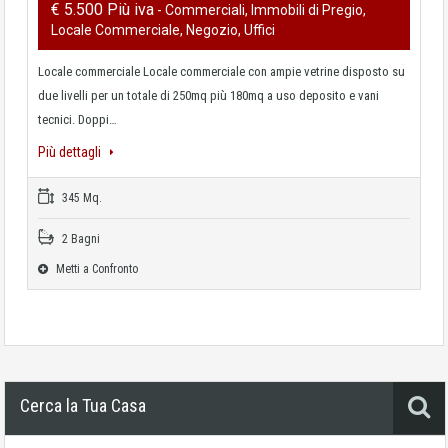
€ 5.500 Più iva
- Commerciali, Immobili di Pregio,
Locale Commerciale, Negozio, Uffici
Locale commerciale Locale commerciale con ampie vetrine disposto su
due livelli per un totale di 250mq più 180mq a uso deposito e vani
tecnici. Doppi…
Più dettagli
345 Mq.
2 Bagni
Metti a Confronto
Cerca la Tua Casa