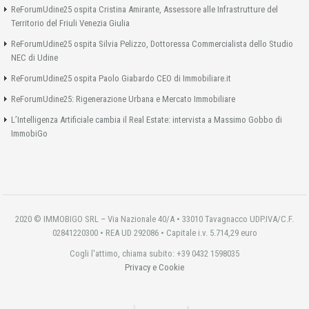
ReForumUdine25 ospita Cristina Amirante, Assessore alle Infrastrutture del
Territorio del Friuli Venezia Giulia
ReForumUdine25 ospita Silvia Pelizzo, Dottoressa Commercialista dello Studio
NEC di Udine
ReForumUdine25 ospita Paolo Giabardo CEO di Immobiliare.it
ReForumUdine25: Rigenerazione Urbana e Mercato Immobiliare
L’Intelligenza Artificiale cambia il Real Estate: intervista a Massimo Gobbo di
ImmobiGo
2020 © IMMOBIGO SRL – Via Nazionale 40/A • 33010 Tavagnacco UDP.IVA/C.F.
02841220300 • REA UD 292086 • Capitale i.v. 5.714,29 euro
Cogli l'attimo, chiama subito: +39 0432 1598035
Privacy e Cookie