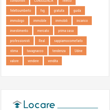
condomini
CONSULENZA
feletto
felettoumberto
fvg
gratuita
guida
immobigo
immobile
immobili
incarico
investimento
mercato
prima casa
professionisti
Real
sappiamocomefarlo
stima
tavagnacco
tendenza
Udine
valore
vendere
vendita