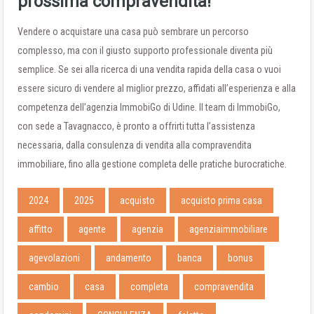
prossima compravendita!
Vendere o acquistare una casa può sembrare un percorso
complesso, ma con il giusto supporto professionale diventa più
semplice. Se sei alla ricerca di una vendita rapida della casa o vuoi
essere sicuro di vendere al miglior prezzo, affidati all’esperienza e alla
competenza dell’agenzia ImmobiGo di Udine. Il team di ImmobiGo,
con sede a Tavagnacco, è pronto a offrirti tutta l’assistenza
necessaria, dalla consulenza di vendita alla compravendita
immobiliare, fino alla gestione completa delle pratiche burocratiche.
2024
2025
acquisto
acquisto prima casa
affitto
agente
agenzia
agenziaimmobiliare
agevolazioni
andamento
banca
bonus
cambio
casa
completa
compravendita