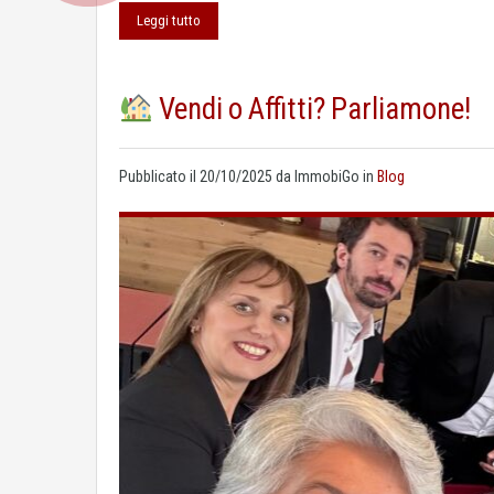
Leggi tutto
Vendi o Affitti? Parliamone!
Pubblicato il
20/10/2025
da
ImmobiGo
in
Blog