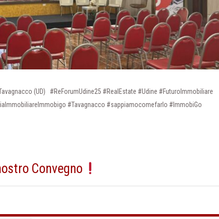
– Tavagnacco (UD) #ReForumUdine25 #RealEstate #Udine #FuturoImmobiliare
enziaImmobiliareImmobigo #Tavagnacco #sappiamocomefarlo #ImmobiGo
nostro Convegno