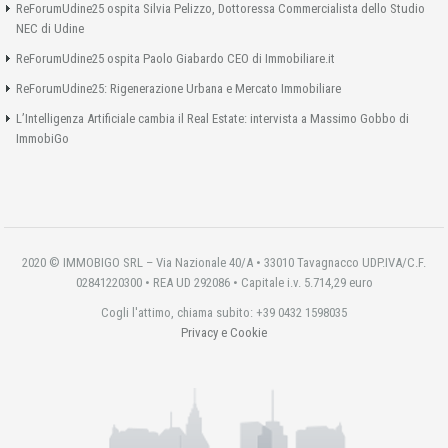
ReForumUdine25 ospita Silvia Pelizzo, Dottoressa Commercialista dello Studio
NEC di Udine
ReForumUdine25 ospita Paolo Giabardo CEO di Immobiliare.it
ReForumUdine25: Rigenerazione Urbana e Mercato Immobiliare
L’Intelligenza Artificiale cambia il Real Estate: intervista a Massimo Gobbo di
ImmobiGo
2020 © IMMOBIGO SRL – Via Nazionale 40/A • 33010 Tavagnacco UDP.IVA/C.F.
02841220300 • REA UD 292086 • Capitale i.v. 5.714,29 euro
Cogli l'attimo, chiama subito: +39 0432 1598035
Privacy e Cookie