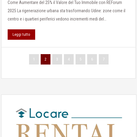
Come Aumentare del 25% il Valore del Tuo Immobile con REForum
2025 La rigenerazione urbana sta trasformando Udine: zone come il
centro e i quartieri periferici vedono incrementi medi del…
Leggi tutto
1
2
3
4
5
6
7