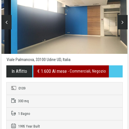
Viale Palmanova, 33100 Udine UD, Italia
In Affitto
€ 1.600 Al mese
- Commerciali, Negozio
0109
300 mq
1 Bagno
1995 Year Built