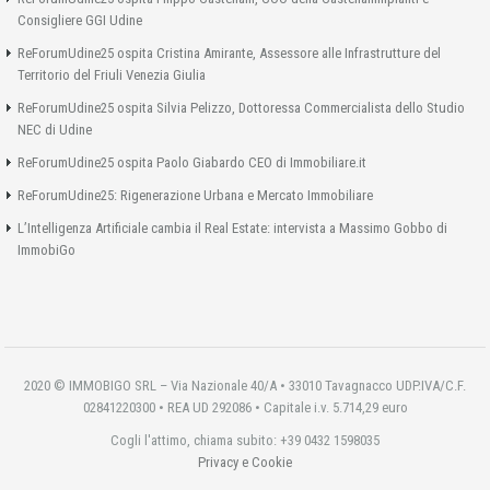
Consigliere GGI Udine
ReForumUdine25 ospita Cristina Amirante, Assessore alle Infrastrutture del
Territorio del Friuli Venezia Giulia
ReForumUdine25 ospita Silvia Pelizzo, Dottoressa Commercialista dello Studio
NEC di Udine
ReForumUdine25 ospita Paolo Giabardo CEO di Immobiliare.it
ReForumUdine25: Rigenerazione Urbana e Mercato Immobiliare
L’Intelligenza Artificiale cambia il Real Estate: intervista a Massimo Gobbo di
ImmobiGo
2020 © IMMOBIGO SRL – Via Nazionale 40/A • 33010 Tavagnacco UDP.IVA/C.F.
02841220300 • REA UD 292086 • Capitale i.v. 5.714,29 euro
Cogli l'attimo, chiama subito: +39 0432 1598035
Privacy e Cookie