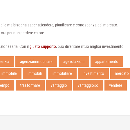
sibile ma bisogna saper attendere, pianificare e conoscenza del mercato.
 ora per non perdere valore.
alorizzarla. Con il
giusto supporto
, può diventare il tuo miglior investimento.
enzia
agenziaimmobiliare
agevolazioni
appartamento
immobile
immobili
immobiliare
investimento
mercato
tempo
trasformare
vantaggio
vantaggioso
vendere