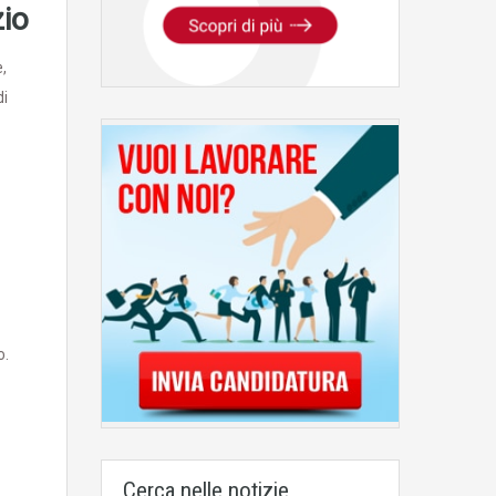
zio
e,
di
o.
Cerca nelle notizie