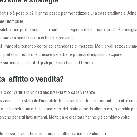
azione e strategia
ditizio è possibile?. Il primo passo per monetizzare una casa ereditata a Udine
nte l’immobile.
a valutazione professionale da parte di un esperto del mercato locale. È consiglia
e conosca bene la realtà di Udine e provincia.
 dell’immobile, tenendo conto delle tendenze di mercato. Molti eredi sottovalutan
portali immobiliari è cruciale per attrarre potenziali inquilini o acquirenti.
sui principali canali digitali possono fare la differenza.
: affitto o vendita?
erla o convertirla in un bed and breakfast o casa vacanze.
sizione e allo stato dell’immobile. Nel caso di affitto, è importante stabilire un
 della metratura e delle condizioni dell’abitazione. In alternativa, la vendita po
ervono per altri investimenti. Molte case ereditate hanno già cambiato volto,
 lo stesso, evitando errori comuni e ottimizzando i rendimenti.