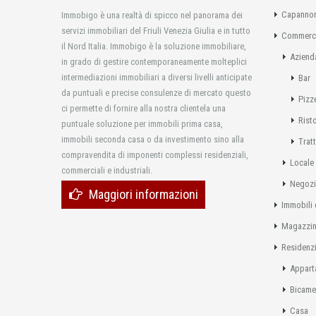
Capannon
Immobigo è una realtà di spicco nel panorama dei
servizi immobiliari del Friuli Venezia Giulia e in tutto
Commerci
il Nord Italia. Immobigo è la soluzione immobiliare,
Aziend
in grado di gestire contemporaneamente molteplici
intermediazioni immobiliari a diversi livelli anticipate
Bar
da puntuali e precise consulenze di mercato questo
Pizz
ci permette di fornire alla nostra clientela una
Rist
puntuale soluzione per immobili prima casa,
immobili seconda casa o da investimento sino alla
Tratt
compravendita di imponenti complessi residenziali,
Locale
commerciali e industriali.
Negoz
Maggiori informazioni
Immobili 
Magazzi
Residenzi
Appart
Bicame
Casa