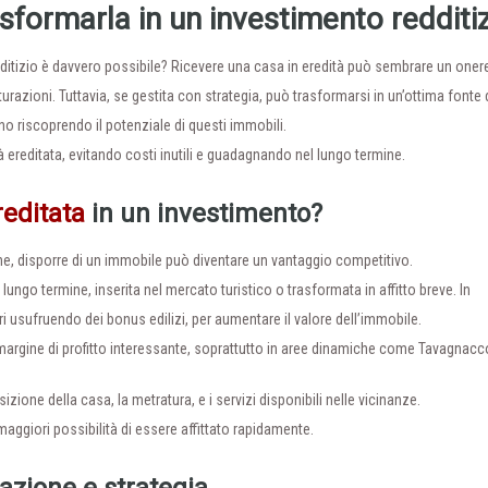
sformarla in un investimento redditi
dditizio è davvero possibile? Ricevere una casa in eredità può sembrare un oner
tturazioni. Tuttavia, se gestita con strategia, può trasformarsi in un’ottima fonte 
nno riscoprendo il potenziale di questi immobili.
à ereditata, evitando costi inutili e guadagnando nel lungo termine.
reditata
in un investimento?
dine, disporre di un immobile può diventare un vantaggio competitivo.
a lungo termine, inserita nel mercato turistico o trasformata in affitto breve. In
ri usufruendo dei bonus edilizi, per aumentare il valore dell’immobile.
 margine di profitto interessante, soprattutto in aree dinamiche come Tavagnacc
zione della casa, la metratura, e i servizi disponibili nelle vicinanze.
aggiori possibilità di essere affittato rapidamente.