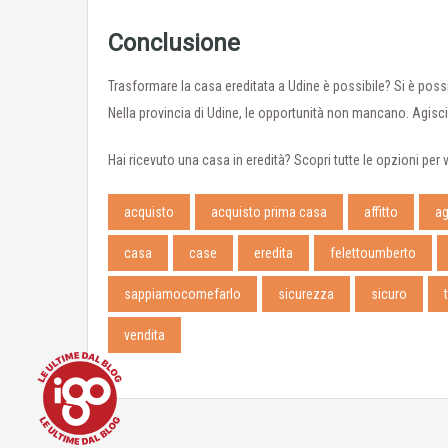
Conclusione
Trasformare la casa ereditata a Udine è possibile? Si è pos
Nella provincia di Udine, le opportunità non mancano. Agisci
Hai ricevuto una casa in eredità? Scopri tutte le opzioni per v
acquisto
acquisto prima casa
affitto
ag
casa
case
eredita
felettoumberto
sappiamocomefarlo
sicurezza
sicuro
vendita