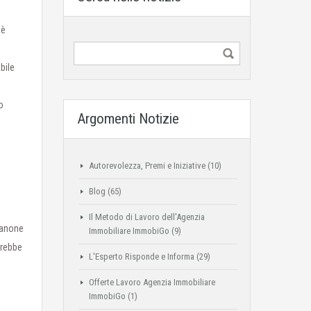
 è
bile
o
Argomenti Notizie
Autorevolezza, Premi e Iniziative
(10)
Blog
(65)
Il Metodo di Lavoro dell'Agenzia
 canone
Immobiliare ImmobiGo
(9)
trebbe
L'Esperto Risponde e Informa
(29)
Offerte Lavoro Agenzia Immobiliare
ImmobiGo
(1)