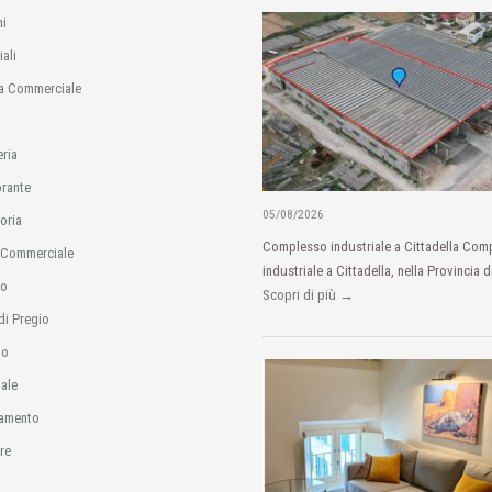
i
ali
a Commerciale
eria
orante
05/08/2026
oria
Complesso industriale a Cittadella Com
 Commerciale
industriale a Cittadella, nella Provincia d
io
Scopri di più →
di Pregio
no
ale
amento
re