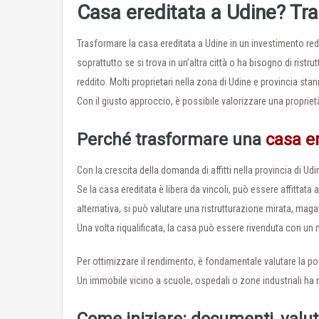
Casa ereditata a Udine? Tra
Trasformare la casa ereditata a Udine in un investimento re
soprattutto se si trova in un’altra città o ha bisogno di ristru
reddito. Molti proprietari nella zona di Udine e provincia sta
Con il giusto approccio, è possibile valorizzare una propriet
Perché trasformare una
casa e
Con la crescita della domanda di affitti nella provincia di U
Se la casa ereditata è libera da vincoli, può essere affittata 
alternativa, si può valutare una ristrutturazione mirata, maga
Una volta riqualificata, la casa può essere rivenduta con un
Per ottimizzare il rendimento, è fondamentale valutare la posi
Un immobile vicino a scuole, ospedali o zone industriali ha m