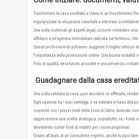
Come iniziare: documenti, valut
Trasformare la casa ereditata a Udine in un Investimento Red
regolarizzare la situazione catastale e intestare correttame
Una volta sistemati gli aspetti legali, occorre richiedere un
affidarsi a un’agenzia immobiliare radicata sul territorio, ch
Questi professionisti potranno suggerire il miglior utilizzo
l’importanza della promozione online. Una buona visibilità sui 
Foto di qualità, descrizioni accurate e una presenza costante 
Guadagnare dalla casa ereditata
Una volta valutata la casa, puoi decidere se affittarla, vend
Ogni opzione ha i suoi vantaggi, e va valutata in base alla po
coerente con i prezzi medi della zona di Udine, tenendo conto
rappresentare una scelta strategica, soprattutto se i fondi s
diventando solide fonti di reddito per i nuovi proprietari.
Grazie all’aiuto di un consulente esperto, anche tu puoi fare