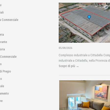
i
ali
a Commerciale
eria
orante
05/08/2026
oria
Complesso industriale a Cittadella Com
 Commerciale
industriale a Cittadella, nella Provincia d
io
Scopri di più →
di Pregio
no
ale
amento
re