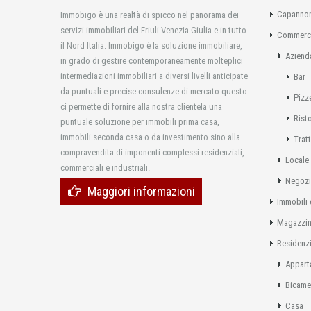
Capannon
Immobigo è una realtà di spicco nel panorama dei
servizi immobiliari del Friuli Venezia Giulia e in tutto
Commerci
il Nord Italia. Immobigo è la soluzione immobiliare,
Aziend
in grado di gestire contemporaneamente molteplici
intermediazioni immobiliari a diversi livelli anticipate
Bar
da puntuali e precise consulenze di mercato questo
Pizz
ci permette di fornire alla nostra clientela una
Rist
puntuale soluzione per immobili prima casa,
immobili seconda casa o da investimento sino alla
Tratt
compravendita di imponenti complessi residenziali,
Locale
commerciali e industriali.
Negoz
Maggiori informazioni
Immobili 
Magazzi
Residenzi
Appart
Bicame
Casa